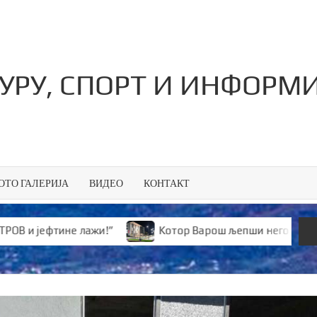
ТУРУ, СПОРТ И ИНФОРМ
ОТО ГАЛЕРИЈА
ВИДЕО
КОНТАКТ
не лажи!”
Kотор Варош љепши него икад
Аут