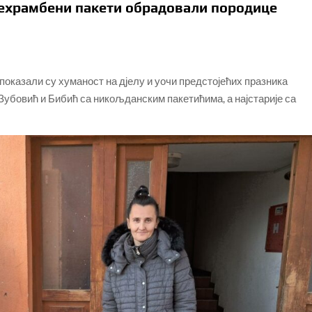
ехрамбени пакети обрадовали породице
показали су хуманост на дјелу и уочи предстојећих празника
убовић и Бибић са никољданским пакетићима, а најстарије са