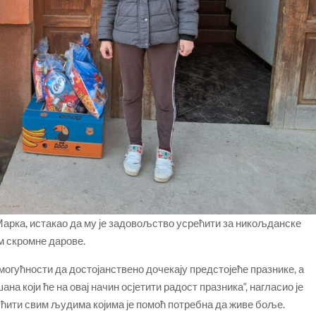
Марка, истакао да му је задовољство усрећити за никољданске
м скромне дарове.
огућности да достојанствено дочекају предстојеће празнике, а
на који ће на овај начин осјетити радост празника“, нагласио је
ућити свим људима којима је помоћ потребна да живе боље.