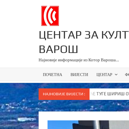
Skip
to
content
ЦЕНТАР ЗА КУЛ
ВАРОШ
Најновије информације из Котор Вароша…
ПОЧЕТНА
ВИЈЕСТИ
ЦЕНТАР
Ф
чио Вукановићу “У ДАНЕ НАЈВЕЋЕ ТУГЕ ШИРИШ ОТРОВ и јефти
НАЈНОВИЈЕ ВИЈЕСТИ :