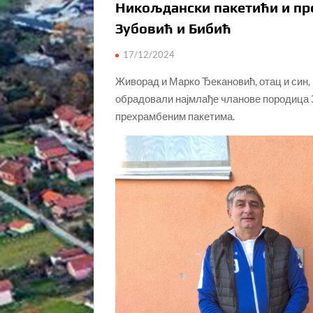
Никољдански пакетићи и пр
Зубовић и Бибић
17/12/2024
Живорад и Марко Ђекановић, отац и син, 
обрадовали најмлађе чланове породица З
прехрамбеним пакетима.