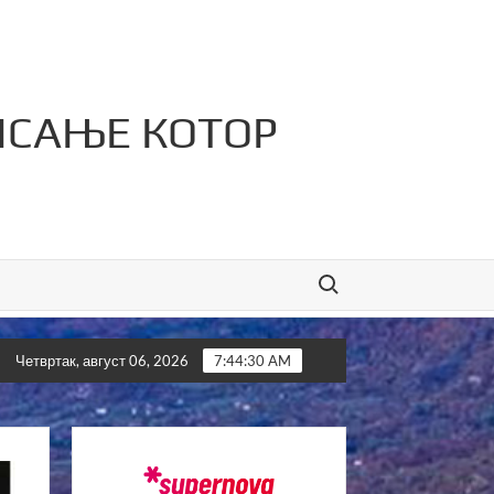
ИСАЊЕ КОТОР
Search for:
о-сервис „Филип“ освојио 11. Илиндански турнир у малом фу
Четвртак, август 06, 2026
7:44:31 AM