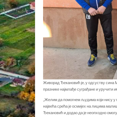
Живорад Ђекановић је, у одсуству сина 
празнике најмлађе суграђане и уручити и
„Желим да помогнем људима који нису у м
највећа срећа је осмијех на лицима малиша
Ђекановић и додао да је неопходно омог