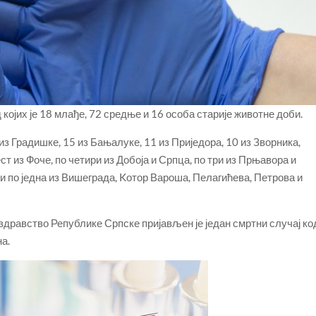
 којих је 18 млађе, 72 средње и 16 особа старије животне доби.
из Градишке, 15 из Бањалуке, 11 из Приједора, 10 из Зворника,
т из Фоче, по четири из Добоја и Српца, по три из Прњавора и
 и по једна из Вишеграда, Kотор Вароша, Пелагићева, Петрова и
здравство Републике Српске пријављен је један смртни случај ко
на.