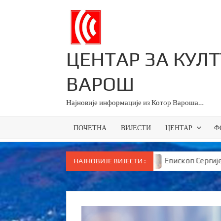
Skip
to
content
ЦЕНТАР ЗА КУЛ
ВАРОШ
Најновије информације из Котор Вароша…
ПОЧЕТНА
ВИЈЕСТИ
ЦЕНТАР
Ф
ве основце у Српској
Епископ Сергије брутално пор
НАЈНОВИЈЕ ВИЈЕСТИ :