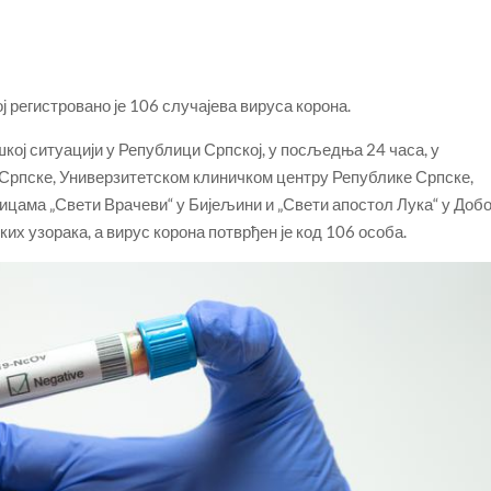
 регистровано је 106 случајева вируса корона.
ој ситуацији у Републици Српској, у посљедња 24 часа, у
 Српске, Универзитетском клиничком центру Републике Српске,
ицама „Свети Врачеви“ у Бијељини и „Свети апостол Лука“ у Добо
их узорака, а вирус корона потврђен је код 106 особа.