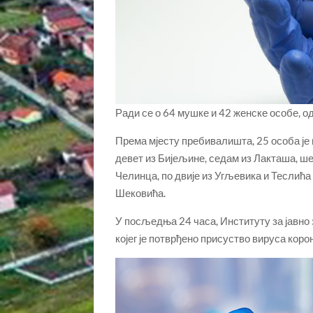
Ради се о 64 мушке и 42 женске особе, од
Према мјесту пребивалишта, 25 особа је 
девет из Бијељине, седам из Лакташа, шес
Челинца, по двије из Угљевика и Теслића
Шековића.
У посљедња 24 часа, Институту за јавно 
којег је потврђено присуство вируса коро