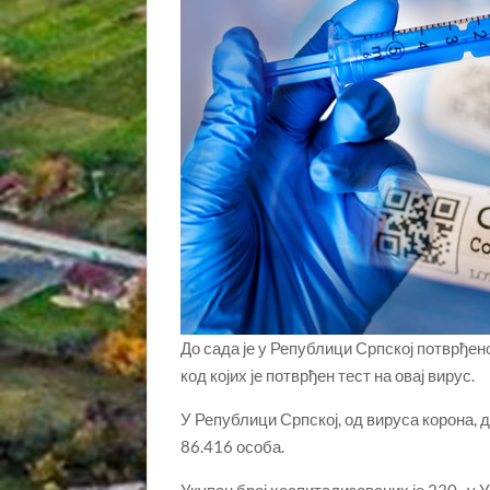
До сада је у Републици Српској потврђен
код којих је потврђен тест на овај вирус.
У Републици Српској, од вируса корона, д
86.416 особа.