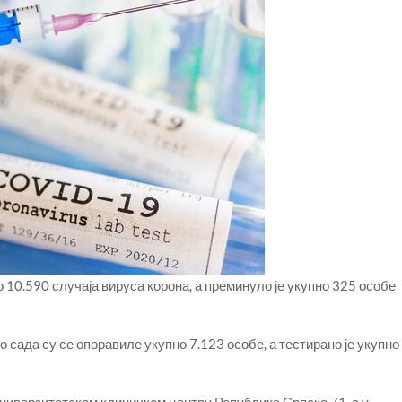
о 10.590 случаја вируса корона, а преминуло је укупно 325 особе
о сада су се опоравиле укупно 7.123 особе, а тестирано је укупно