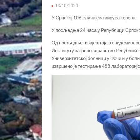
13/10/2020
У Српској 106 случајева вируса корона.
У посљедња 24 часа у Републици Српској
Од посљедњег извјештаја о епидемиолошк
Институту за јавно здравство Републике
Универзитетској болници у Фочи и у болн
извршено је тестирање 488 лабораторијск