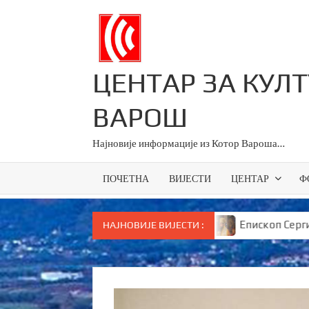
Skip
to
content
ЦЕНТАР ЗА КУЛ
ВАРОШ
Најновије информације из Котор Вароша…
ПОЧЕТНА
ВИЈЕСТИ
ЦЕНТАР
Ф
ци за све основце у Српској
Епископ Сергије брута
НАЈНОВИЈЕ ВИЈЕСТИ :