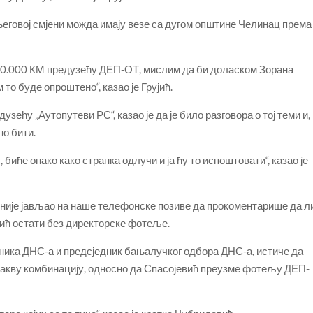
његовој смјени можда имају везе са дугом општине Челинац према
00.000 КМ предузећу ДЕП-ОТ, мислим да би доласком Зорана
то буде опроштено“, казао је Грујић.
дузећу „Аутопутеви РС“, казао је да је било разговора о тој теми и,
но бити.
биће онако како странка одлучи и ја ћу то испоштовати“, казао је
е није јављао на наше телефонске позиве да прокоментарише да л
јић остати без директорске фотеље.
ника ДНС-а и предсједник бањалучког одбора ДНС-а, истиче да
такву комбинацију, односно да Спасојевић преузме фотељу ДЕП-