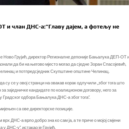
Т и члан ДНС-а:“Главу дајем, а фотељу не
јуче Ново Грујић, директор Регионалне депоније Бањалука ДЕП-ОТ 
знали да би на његово мјесто могао да сједне Зоран Спасојевић,
елинац и потпредсједник Скупштине општине Челинац.
а су се у овој странци на овакав корак одлучили „због тога што
о за заједничке кандидате по коалиционом договору, него за
у Градског одбора Бањалука ДНС-а због тога“.
смијењен са ове директорске позиције.
 врх ДНС-а врло добро зна ко сам ја, а те приче о мојој смјени
 у ДНС-у“, истакао је Грујић.