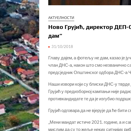
АКТУЕЛНОСТИ
Ново Грујић, директор ДЕП-О
дам“
31/10/2018
Главу дајем, а фотељу не дам, казао је 
члан ДНС-а, након што смо незванично са
предсједник Општинског одбора ДНС-а Ч
Наши извори који су блиски ДНС-у тврде д
Грујић у предизборној кампањи није ради
противкандидате те да је изгубио подршк
Грујић одговара да не вјерује да ће бити 
„Мени мандат истиче 2021. године, а и сам
мислим да су то жеље неких ситнијих риба