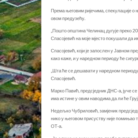
Према његовим ријечима, спекулације о 
овом предузећу.
„Пошто општина Челинац дугује преко 2
Спасојевић на моје мјесто покушали да им 
Спасојевић, који је запослен у Јавном пре
како каже, и у наредном периоду ће сигур
„Шта ће се дешавати у наредном периоду, 
Спасојевић.
Марко Павић, предсједник ДНС-а, јуче с
има истине у овим наводима да ли ће Гру
Недељко Чубриловић, замјеник предсјед
нико у његовом присуству није помињао 
ОТ-а.