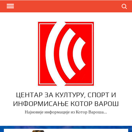
Skip
Search
to
content
ЦЕНТАР ЗА КУЛТУРУ, СПОРТ И
ИНФОРМИСАЊЕ КОТОР ВАРОШ
Најновије информације из Котор Вароша…