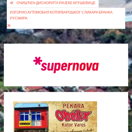
Кретање
ОЧИШЋЕН ДИО КОРИТА РИЈЕКЕ КРУШЕВИЦЕ
чланка
ИЗГОРИО АУТОМОБИЛ КОТОРВАРОШКОГ СЛИКАРА БРАНКА
РУСМИРА