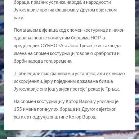
бораца, празник устанка народа и народности
Југославије против фашизма у Другом свјетском
рату.
Полагањем вијенаца код спомен костурнице и након
одавања поште погинулим борцима НОР-а
предсједник СУБНОРА-а Јово Трњак је истакао да
имена на спомен костурници говоре о храбрости и
борби народа тога времена.
„Побиједили смо фашизам и усташтво, али их нисмо
искоријенили, јер у појединим државама бивше
Југославије они још увијек постоје“ рекао је Трњак.
На спомен костурници у Котор Варошу уписано је
155 имена погинулих бораца из Другог свјетског
рата са подручја општине Котор Варош.