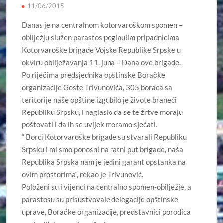
11/06/2015
Danas je na centralnom kotorvaroškom spomen –
obilježju služen parastos poginulim pripadnicima
Kotorvaroške brigade Vojske Republike Srpske u
okviru obilježavanja 11. juna – Dana ove brigade.
Po riječima predsjednika opštinske Boračke
organizacije Goste Trivunovića, 305 boraca sa
teritorije naše opštine izgubilo je živote braneći
Republiku Srpsku, i naglasio da se te žrtve moraju
poštovati i da ih se uvijek moramo sjećati.
“ Borci Kotorvaroške brigade su stvarali Republiku
Srpsku i mi smo ponosni na ratni put brigade, naša
Republika Srpska nam je jedini garant opstanka na
ovim prostorima“, rekao je Trivunović.
Položeni su i vijenci na centralno spomen-obilježje, a
parastosu su prisustvovale delegacije opštinske
uprave, Boračke organizacije, predstavnici porodica