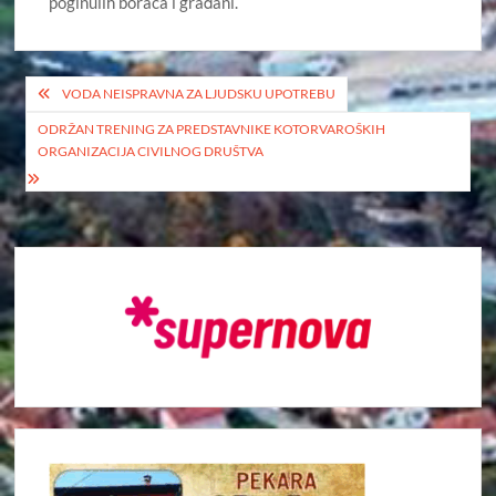
poginulih boraca i građani.
Кретање
VODA NEISPRAVNA ZA LJUDSKU UPOTREBU
чланка
ODRŽAN TRENING ZA PREDSTAVNIKE KOTORVAROŠKIH
ORGANIZACIJA CIVILNOG DRUŠTVA