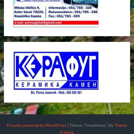
Proudly powered by WordPress
|
Theme: TimesNews
|
By
Theme
Freesia
.