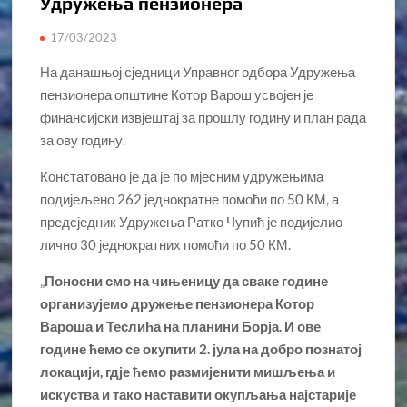
Удружења пензионера
17/03/2023
На данашњој сједници Управног одбора Удружења
пензионера општине Котор Варош усвојен је
финансијски извјештај за прошлу годину и план рада
за ову годину.
Констатовано је да је по мјесним удружењима
подијељено 262 једнократне помоћи по 50 КМ, а
предсједник Удружења Ратко Чупић је подијелио
лично 30 једнократних помоћи по 50 КМ.
„
Поносни смо на чињеницу да сваке године
организујемо дружење пензионера Котор
Вароша и Теслића на планини Борја. И ове
године ћемо се окупити 2. јула на добро познатој
локацији, гдје ћемо размијенити мишљења и
искуства и тако наставити окупљања најстарије