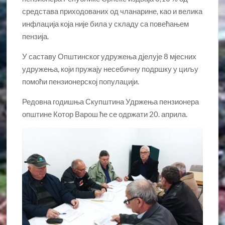
средстава приходованих од чланарине, као и велика
инфлација која није била у складу са повећањем
пензија.
У саставу Општинског удружења дјелује 8 мјесних
удружења, који пружају несебичну подршку у циљу
помоћи пензионерској популацији.
Редовна годишња Скупштина Удржења пензионера
општине Котор Варош ће се одржати 20. априла.