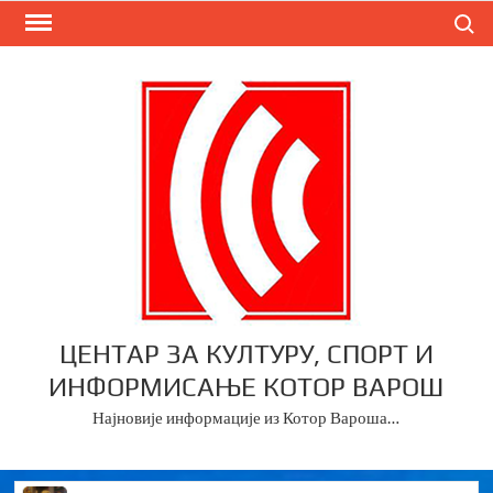
Skip
Search
to
content
ЦЕНТАР ЗА КУЛТУРУ, СПОРТ И
ИНФОРМИСАЊЕ КОТОР ВАРОШ
Најновије информације из Котор Вароша…