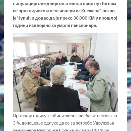
популације ове двије општине, а први пут ће нам
се прикључити и пензионери из Кнежева“, рекао
је Чупић и додао да је преко 30.000 КМ у прошлој
години издвојено за умрле пензионере.
Протеклу годину је обиљежило повећање пензија за
3 %, доношење одлуке да се за потребе Удружења
пензионера Републике Српске издваја 0,10 % од