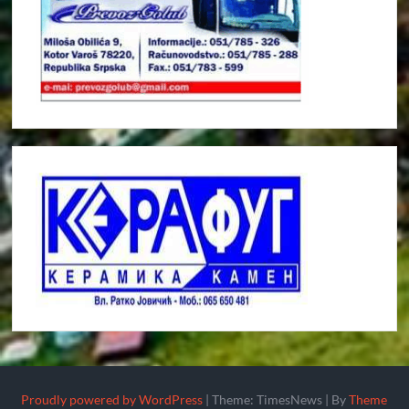
Proudly powered by WordPress
|
Theme: TimesNews
|
By
Theme