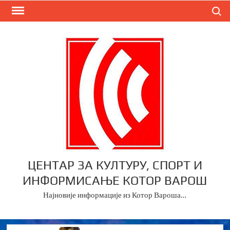
Skip
Search
to
content
ЦЕНТАР ЗА КУЛТУРУ, СПОРТ И
ИНФОРМИСАЊЕ КОТОР ВАРОШ
Најновије информације из Котор Вароша…