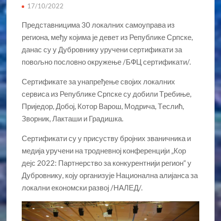
17/10/2022
Представницима 30 локалних самоуправа из
региона, међу којима је девет из Републике Српске,
данас су у Дубровнику уручени сертификати за
повољно пословно окружење /БФЦ сертификати/.
Сертификате за унапређење својих локалних
сервиса из Републике Српске су добили Tребиње,
Приједор, Добој, Котор Варош, Модрича, Tеслић,
Зворник, Лакташи и Градишка.
Сертификати су у присуству бројних званичника и
медија уручени на тродневној конференцији „Кор
дејс 2022: Партнерство за конкурентнији регион“ у
Дубровнику, коју организује Национална алијанса за
локални економски развој /НАЛЕД/.