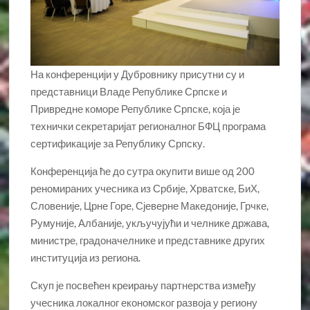
На конференцији у Дубровнику присутни су и
представници Владе Републике Српске и
Привредне коморе Републике Српске, која је
технички секретаријат регионалног БФЦ програма
сертификације за Републику Српску.
Конференција ће до сутра окупити више од 200
реномираних учесника из Србије, Хрватске, БиХ,
Словеније, Црне Горе, Сјеверне Македоније, Грчке,
Румуније, Албаније, укључујући и челнике држава,
министре, градоначелнике и представнике других
институција из региона.
Скуп је посвећен креирању партнерства између
учесника локалног економског развоја у региону