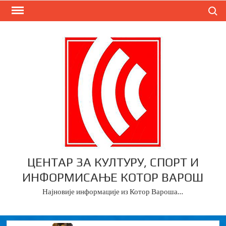
Skip
Search
to
content
ЦЕНТАР ЗА КУЛТУРУ, СПОРТ И
ИНФОРМИСАЊЕ КОТОР ВАРОШ
Најновије информације из Котор Вароша…