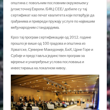
општина с повољним пословним окружењем у
југоисточној Европи /БФЦ СЕЕ/ добиле су тај
сертификат као печат квалитета који потврђује да
грађанима и привреди пружају услуге по највишим
међународним стандардима.
Кроз тај програм сертификације од 2012. године
прошло је више од 100 градова и општина из
Хрватске, Сјеверне Македоније, БиХ, Црне Горе и
Србије и представља јединствен програм за
мјерење и унапређење услова пословања и
инвестирања на локалном нивоу.