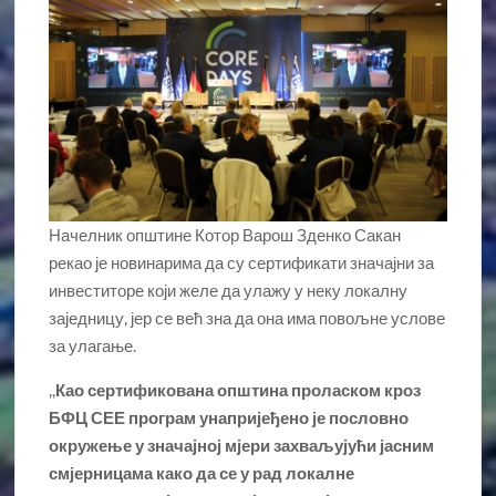
Начелник општине Котор Варош Зденко Сакан
рекао је новинарима да су сертификати значајни за
инвеститоре који желе да улажу у неку локалну
заједницу, јер се већ зна да она има повољне услове
за улагање.
,,
Као сертификована општина проласком кроз
БФЦ СЕЕ програм унапријеђено је пословно
окружење у значајној мјери захваљујући јасним
смјерницама како да се у рад локалне