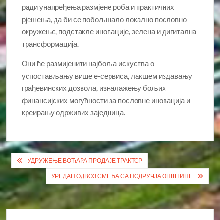
ради унапређења размјене роба и практичних
рјешења, да би се побољшало локално пословно
окружење, подстакле иновације, зелена и дигитална
трансформација.
Они ће размијенити најбоља искуства о
успостављању више е-сервиса, лакшем издавању
грађевинских дозвола, изналажењу бољих
финансијских могућности за пословне иновација и
креирању одрживих заједница.
Кретање
УДРУЖЕЊЕ ВОЋАРА ПРОДАЈЕ ТРАКТОР
чланка
УРЕДАН ОДВОЗ СМЕЋА СА ПОДРУЧЈА ОПШТИНЕ