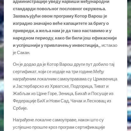
администрације уведу највиши међународни
стандарди повољног пословног окружења.
Захваљујући овом програму Котор Варош је
изградио значајно веће капацитете за бригу о
привреди, а жеља нам је да тако наставимо и у
наредном периоду, како би били још ефикаснији
и успјешнији у привлачењу инвестиција
„, истакао
је Сакан.
Он је додао да је Котор Варош други пут добило тај
сертификат, који се издаје на три године.Међу
награђеним локалним самоуправама су Цриквеница
и Јастербарско из Хрватске, Подгорица, Тиват и
Жабљак из Црне Горе, Зеница, Бихаћ и Посушје из
Федерације БиХ и Нови Сад, Чачак и Лесковац из
Србије.
Награђене локалне самоуправе, након што су
успјешно прошле кроз програм сертификације