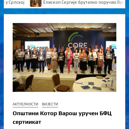
ској
Епископ Сергије брутално поручио Вукановићу 
АКТУЕЛНОСТИ
ВИЈЕСТИ
Општини Котор Варош уручен БФЦ
сертиикат