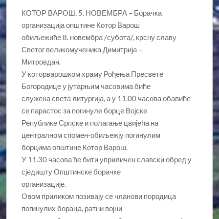
КОТОР ВАРОШ, 5. НОВЕМБРА – Борачка
организација општине Котор Варош
обиљежиће 8. новембра /субота/, крсну славу
Светог великомученика Димитрија –
Митровдан.
У которварошком храму Рођења Пресвете
Богородице у јутарњим часовима биће
служена света литургија, а у 11.00 часова обавиће
се парастос за погинуле борце Војске
Републике Српске и полагање цвијећа на
централном спомен-обиљежју погинулим
борцима општине Котор Варош.
У 11.30 часова ће бити уприличен славски обред у
сједишту Општинске борачке
организације.
Овом приликом позивају се чланови породица
погинулих бораца, ратни војни