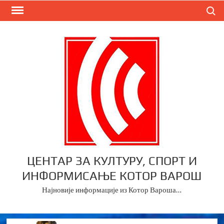
Skip
Search
to
content
ЦЕНТАР ЗА КУЛТУРУ, СПОРТ И
ИНФОРМИСАЊЕ КОТОР ВАРОШ
Најновије информације из Котор Вароша…