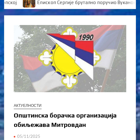
ј
Епископ Сергије брутално поручио Вукановићу “У
АКТУЕЛНОСТИ
Општинска борачка организација
обиљежава Митровдан
05/11/2025