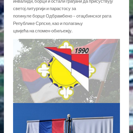
инвалиди, борци и остали грађани да присуствују
светој литургији и парастосу за
погинуле борце Одбрамбено – отаџбинског рата
Републике Српске, као и полагању
цвијећа на спомен-обиљежју.