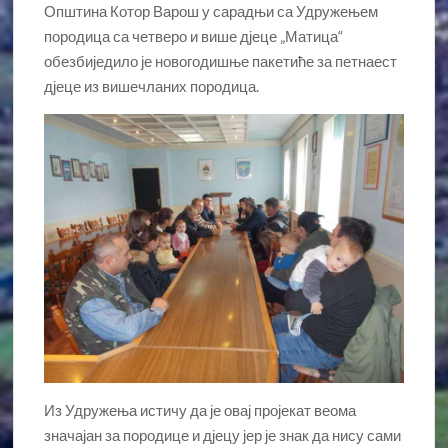
Општина Котор Варош у сарадњи са Удружењем
породица са четверо и више дјеце „Матица“
обезбиједило је новогодишње пакетиће за петнаест
дјеце из вишечланих породица.
Из Удружења истичу да је овај пројекат веома
значајан за породице и дјецу јер је знак да нису сами