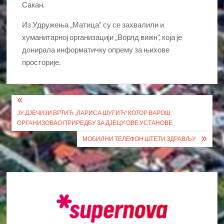
Сакан.
Из Удружења „Матица“ су се захвалили и
хуманитарној организацији „Ворлд вижн“, која је
донирала информатичку опрему за њихове
просторије.
Кретање
ЈУ ДЈЕЧИЈИ ВРТИЋ „ЛАРИСА ШУГИЋ“ КОТОР ВАРОШ
чланка
ОРГАНИЗОВАО ПРИРЕДБУ ЗА ДЈЕЦУ ОВЕ УСТАНОВЕ
МОБИЛНИ ТЕЛЕФОН ШТЕТИ ЗДРАВЉУ