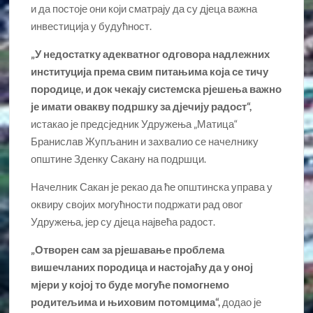
и да постоје они који сматрају да су дјеца важна
инвестиција у будућност.
„У недостатку адекватног одговора надлежних
институција према свим питањима која се тичу
породице, и док чекају системска рјешења важно
је имати овакву подршку за дјечију радост“,
истакао је предсједник Удружења „Матица“
Бранислав Жупљанин и захвалио се начелнику
општине Зденку Сакану на подршци.
Начелник Сакан је рекао да ће општинска управа у
оквиру својих могућности подржати рад овог
Удружења, јер су дјеца највећа радост.
„Отворен сам за рјешавање проблема
вишечланих породица и настојаћу да у оној
мјери у којој то буде могуће помогнемо
родитељима и њиховим потомцима“,
додао је