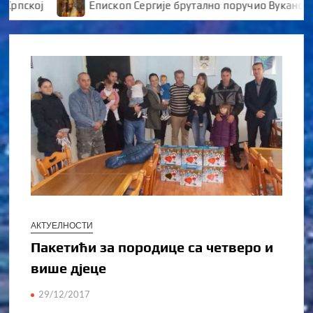
кој
Епископ Сергије брутално поручио Вукановићу “
АКТУЕЛНОСТИ
Пакетићи за породице са четверо и
више дјеце
29/12/2017