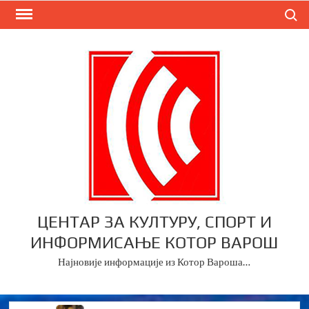
Skip
Search
to
content
ЦЕНТАР ЗА КУЛТУРУ, СПОРТ И
ИНФОРМИСАЊЕ КОТОР ВАРОШ
Најновије информације из Котор Вароша…