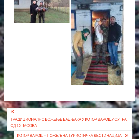
Кретање
ТРАДИЦИОНАЛНО ВОЖЕЊЕ БАДЊАКА У КОТОР ВАРОШУ СУТРА
чланка
ОД 12 ЧАСОВА
КОТОР ВАРОШ – ПОЖЕЉНА ТУРИСТИЧКА ДЕСТИНАЦИЈА