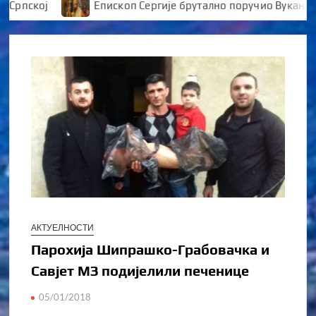
кој
Епископ Сергије брутално поручио Вукановићу 
АКТУЕЛНОСТИ
Парохија Шипрашко-Грабовачка и
Савјет МЗ подијелили печенице
05/01/2018