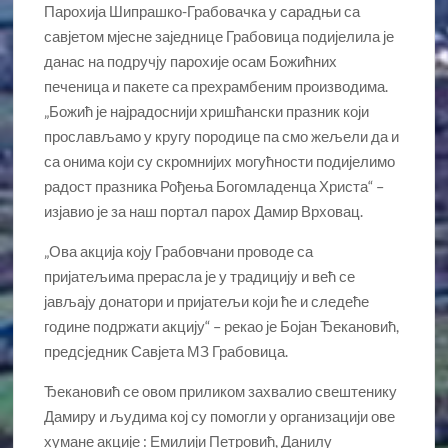
Парохија Шипрашко-Грабовачка у сарадњи са
савјетом мјесне заједнице Грабовица подијелила је
данас на подручју парохије осам Божићних
печеница и пакете са прехрамбеним производима.
„Божић је најрадоснији хришћански празник који
прослављамо у кругу породице па смо жељели да и
са онима који су скромнијих могућности подијелимо
радост празника Рођења Богомладенца Христа“ –
изјавио је за наш портал парох Дамир Врховац.
„Ова акција коју Грабовчани проводе са
пријатељима прерасла је у традицију и већ се
јављају донатори и пријатељи који ће и следеће
године подржати акцију“ – рекао је Бојан Ђекановић,
предсједник Савјета МЗ Грабовица.
Ђекановић се овом приликом захвалио свештенику
Дамиру и људима кој су помогли у организацији ове
хумане акције : Емилији Петровић, Данилу