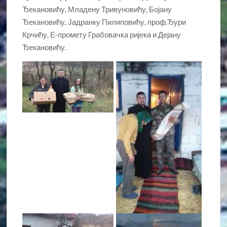
Ђекановићу, Младену Тривуновићу, Бојану
Ђекановићу, Јадранку Пилиповићу, проф.Ђури
Крчићу, Е-промету Грабовачка ријека и Дејану
Ђекановићу.