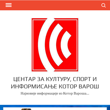
Skip
Search
to
content
ЦЕНТАР ЗА КУЛТУРУ, СПОРТ И
ИНФОРМИСАЊЕ КОТОР ВАРОШ
Најновије информације из Котор Вароша…