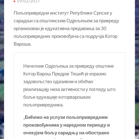
09/02/2017
Пољопривредни институт Републике Српске у
сарадњи са општинским Одјељењем за привреду
организовао је едукативна предавања за 30
пољопривредних произвођача са подручја Котор
Вароша.
Начелник Одјељења за привреду општине
Котор Варош Предраг Тешић је изразио
задовољство одазивом и обећао
реализацију низа активности у погледу што
боље едукације которварошких
пољопривредника.
„
Бићемо на услузи пољопривредним
произвођачима у наредном периоду и
очекујем бољу сарадњу на обострано