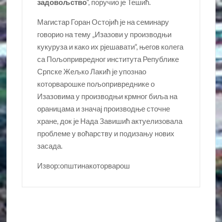
задовољство
“, поручио је Тешић.
Магистар Горан Остојић је на семинару
говорио на тему „Изазови у производњи
кукуруза и како их рјешавати“, његов колега
са Пољопривредног института Републике
Српске Жељко Лакић је упознао
которварошке пољопривреднике о
Изазовима у производњи крмног биља на
ораницама и значај производње сточне
хране, док је Нада Завишић актуелизовала
проблеме у воћарству и подизању нових
засада.
Извор:општинакоторварош