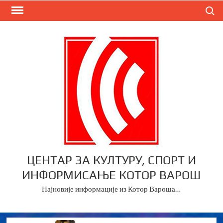
Skip
Search
to
content
ЦЕНТАР ЗА КУЛТУРУ, СПОРТ И
ИНФОРМИСАЊЕ КОТОР ВАРОШ
Најновије информације из Котор Вароша…