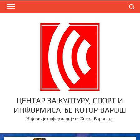
Skip
Search
to
content
ЦЕНТАР ЗА КУЛТУРУ, СПОРТ И
ИНФОРМИСАЊЕ КОТОР ВАРОШ
Најновије информације из Котор Вароша…