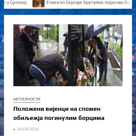
Српској
Епископ Сергије брутално поручио Вуканови
АКТУЕЛНОСТИ
Положени вијенци на спомен
обиљежја погинулим борцима
24/04/2016