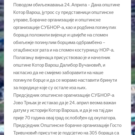
Поводом обиљежавања 24. Априла – Дана општине
Котор Варош, јутрос су представници општинске
управе, Борачке организације и општинске
организације СУБНОР-а, као и родбина погинулих
бораца положили вијенце и цвијеће на спомен
обиљежје погинулим борцима одбрамбено –
отаџбинског рата и на спомен костурницу НОР-а.
Полагању вијенаца присуствовао је и начелник
општине Котор Варош Далибор Вучановић, и
нагласио да не смијемо заборавити на наше
погинуле борце и да се морамо наставити бринути
за породице које су остале иза њих.
Предсједник општинске орагнизације СУБНОР-а
Јово Трњак је истакао да је 24. април веома важан
датум у историји Котор Вароша, и да је на тај дан
прије 70 година овај град ослобођен од окупатора.
Предсједник Општинске борачке организације Госто
Тривуновић присутне је подсјетио на 305 бораца са