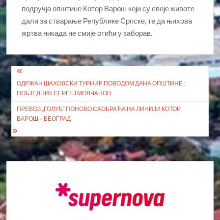
подручја општине Котор Варош који су своје животе
дали за стварање Републике Српске, те да њихова
жртва никада не смије отићи у заборав.
Кретање
ОДРЖАН ШАХОВСКИ ТУРНИР ПОВОДОМ ДАНА ОПШТИНЕ :
чланка
ПОБЈЕДНИК СЕРГЕЈ МОЛЧАНОВ
ПРЕВОЗ „ГОЛУБ“ ПОНОВО САОБРАЋА НА ЛИНИЈИ КОТОР
ВАРОШ – БЕОГРАД