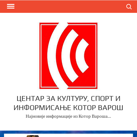
Skip
Search
to
content
ЦЕНТАР ЗА КУЛТУРУ, СПОРТ И
ИНФОРМИСАЊЕ КОТОР ВАРОШ
Најновије информације из Котор Вароша…