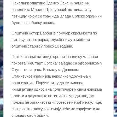
Начелник општине Зденко Сакан и замјеник
начелника Младен Тривуновић потписали су
петицију којом се тражи да Влада Српске ограничи
буџет за набавку возила.
Општина Котор Варош је примјер скромности по
питању возног парка, службени аутомобили
општине стари су преко 10 година.
Потписивање петиције организовали су чланови
покрета “РеСтарт Српска” заједно са одборником у
Скупштини града Бањалука Драшком
Станивуковићем и још неколико удружења и
организација. Поручили су да се њихова
иницијатива односи на политичаре у свим новоима
власти и да уколико петиција не уроди плодом
поново ће организовати протесте и изаћи на улице.
Ни пријетње кажу које имају неће их спријечити да
споведу своју акцију.