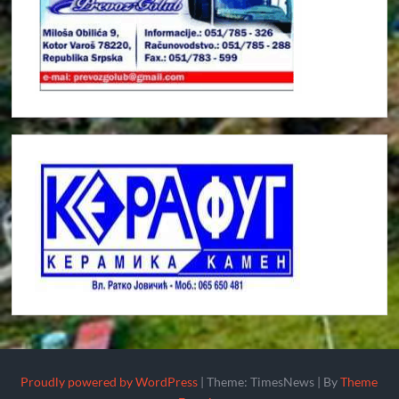
Proudly powered by WordPress
|
Theme: TimesNews
|
By
Theme