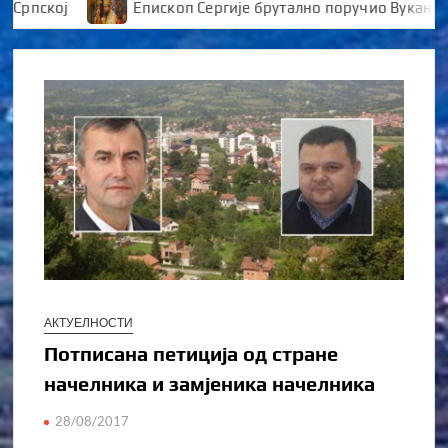
пској
Епископ Сергије брутално поручио Вукановићу
АКТУЕЛНОСТИ
Потписана петиција од стране
начелника и замјеника начелника
28/08/2017