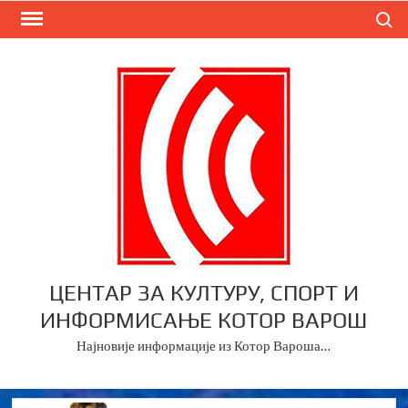
Skip
Search
to
content
ЦЕНТАР ЗА КУЛТУРУ, СПОРТ И
ИНФОРМИСАЊЕ КОТОР ВАРОШ
Најновије информације из Котор Вароша…