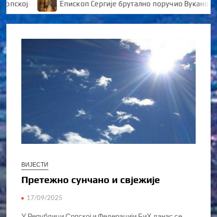
ској
Епископ Сергије брутално поручио Вукановићу 
ВИЈЕСТИ
Претежно сунчано и свјежије
17/09/2025
У Републици Српској и Федерацији БиХ данас се