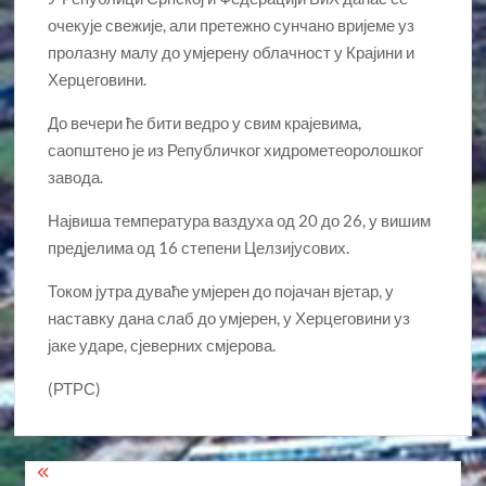
очекује свежије, али претежно сунчано вријеме уз
пролазну малу до умјерену облачност у Крајини и
Херцеговини.
До вечери ће бити ведро у свим крајевима,
саопштено је из Републичког хидрометеоролошког
завода.
Највиша температура ваздуха од 20 до 26, у вишим
предјелима од 16 степени Целзијусових.
Током јутра дуваће умјерен до појачан вјетар, у
наставку дана слаб до умјерен, у Херцеговини уз
јаке ударе, сјеверних смјерова.
(РТРС)
Кретање