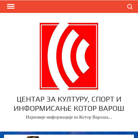
Skip
Search
to
content
ЦЕНТАР ЗА КУЛТУРУ, СПОРТ И
ИНФОРМИСАЊЕ КОТОР ВАРОШ
Најновије информације из Котор Вароша…