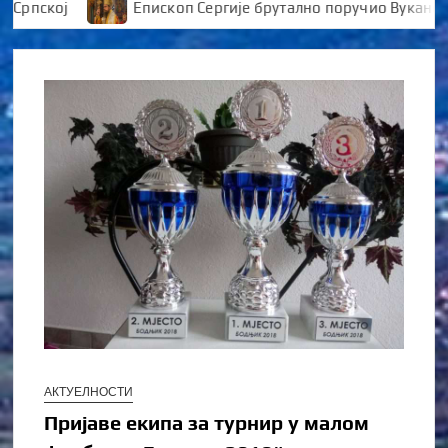
пској
Епископ Сергије брутално поручио Вукановићу
АКТУЕЛНОСТИ
Пријаве екипа за турнир у малом