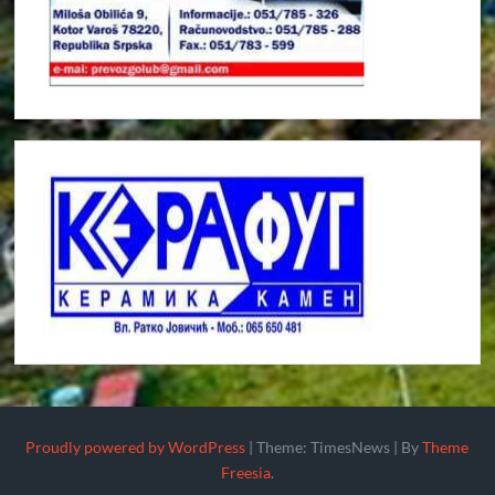
Proudly powered by WordPress
|
Theme: TimesNews
|
By
Theme
Freesia
.