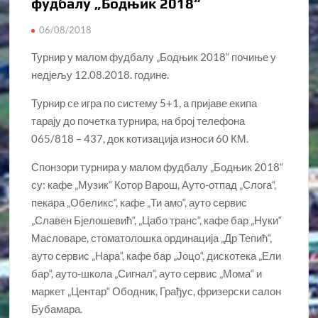
фудбалу „Бодњик 2018“
06/08/2018
Турнир у малом фудбалу „Бодњик 2018“ почиње у
недјељу 12.08.2018. године.
Турнир се игра по систему 5+1, а пријаве екипа
тарају до почетка турнира, на број телефона
065/818 – 437, док котизација износи 60 КМ.
Спонзори турнира у малом фудбалу „Бодњик 2018“
су: кафе „Музик“ Котор Варош, Ауто-отпад „Слога“,
пекара „Обеликс“, кафе „Ти амо“, ауто сервис
„Славен Бјелошевић“, „Цабо транс“, кафе бар „Нуки“
Масловаре, стоматолошка ординација „Др Тепић“,
ауто сервис „Нара“, кафе бар „Јоцо“, дискотека „Ели
бар“, ауто-школа „Сигнал“, ауто сервис „Мома“ и
маркет „Центар“ Ободник, Грађус, фризерски салон
Бубамара.