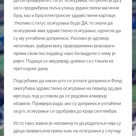
Да би провјерили статус осигурања, потребно је да у
зато предвиђена поља упишу јединствени матични
број, као и број електронске здравствене картице.
Уколико статус осигурања буде ДА, то значи да
осигураник има здравствено осигурање, односно да
су му уплаћени доприноси. Уколико је одговор
негативан, грађани могу правовремено реаговати
према свом послодавцу како би видјели о чему је
ријеч. Подаци се ажурирају дневно са стањем из
претходног дана.
Подсјећамо да након што се уплате доприноси Фонд
омогућава здравствено осигурање на период од два
мјесеца, под условом да се редовно измирују
обавезе. Примјера ради, ако су доприноси уплаћени
за јул, осигурање се одобрава до краја септембра.
Исто тако, важно је напоменути да родитељи чија су
дјеца пријављена преко њих на осигурање у случају