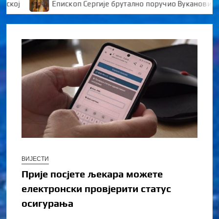
Епископ Сергије брутално поручио Вукановићу “У Д
ВИЈЕСТИ
Прије посјете љекара можете
електронски провјерити статус
осигурања