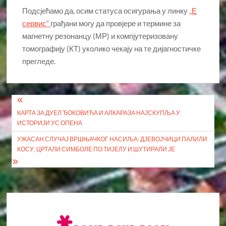
Подсјећамо да, осим статуса осигурања у линку
„Е
сервис“
грађани могу да провјере и термине за
магнетну резонанцу (МР) и компјутеризовану
томографију (КТ) уколико чекају на те дијагностичке
прегледе.
Кретање
КАРТА ЗА ДУЕЛ ЂОКОВИЋА И АЛКАРАЗА НАЈСКУПЉА У
чланка
ИСТОРИЈИ УС ОПЕНА
УЖАСАН СЛУЧАЈ ВРШЊАЧКОГ НАСИЉА: ДЈЕВОЈЧИЦИ ПАЛИЛИ
КОСУ, ЦРТАЛИ СИМБОЛЕ ПО ТИЈЕЛУ И ШУТИРАЛИ ЈЕ