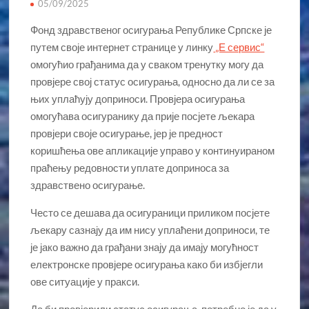
05/09/2025
Фонд здравственог осигурања Републике Српске је
путем своје интернет странице у линку
„Е сервис“
омогућио грађанима да у сваком тренутку могу да
провјере свој статус осигурања, односно да ли се за
њих уплаћују доприноси. Провјера осигурања
омогућава осигуранику да прије посјете љекара
провјери своје осигурање, јер је предност
коришћења ове апликације управо у континуираном
праћењу редовности уплате доприноса за
здравствено осигурање.
Често се дешава да осигураници приликом посјете
љекару сазнају да им нису уплаћени доприноси, те
је јако важно да грађани знају да имају могућност
електронске провјере осигурања како би избјегли
ове ситуације у пракси.