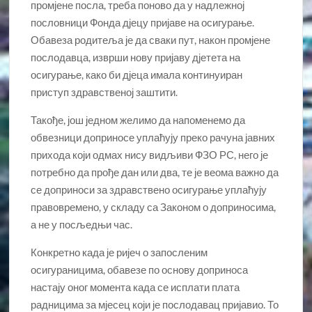
промјене посла, треба поново да у надлежној
пословници Фонда дјецу пријаве на осигурање.
Обавеза родитеља је да сваки пут, након промјене
послодавца, изврши нову пријаву дјетета на
осигурање, како би дјеца имала континуиран
приступ здравственој заштити.
Такође, још једном желимо да напоменемо да
обвезници доприносе уплаћују преко рачуна јавних
прихода који одмах нису видљиви ФЗО РС, него је
потребно да прође дан или два, те је веома важно да
се доприноси за здравствено осигурање уплаћују
правовремено, у складу са Законом о доприносима,
а не у посљедњи час.
Конкретно када је ријеч о запосленим
осигураницима, обавезе по основу доприноса
настају оног момента када се исплати плата
радницима за мјесец који је послодавац пријавио. То