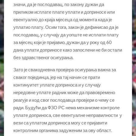
значи, да је послодавац, по закону дужан да
приликом исплате плате уплати и доприносе или
евентуално до краја мјесеца од момента када је
уплатио плату. Осим тога, закон је дефинисао да је
послодавац, у случају да уопште не исплати плату
за мјесец који је пријавио, дужан да у року од 60
дана уплати доприносе како запослени не би остали
без здравственог осигурања.
Зато је свакодневна провјера осигурања важна за
сваког појединца, јер на тај начин се прати
континуитет уплате доприноса и у случају
нередовне уплате радник може да правовремено
реагује и код свог послодавца провјери о чему се
ради. Будући да ФЗО РС нема механизме контроле
уплате доприноса, све евентуалне неправилности у
вези са уплатом доприноса могу се пријавити
контролним органима задуженим за ову област.