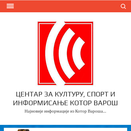
Skip
Search
to
content
ЦЕНТАР ЗА КУЛТУРУ, СПОРТ И
ИНФОРМИСАЊЕ КОТОР ВАРОШ
Најновије информације из Котор Вароша…