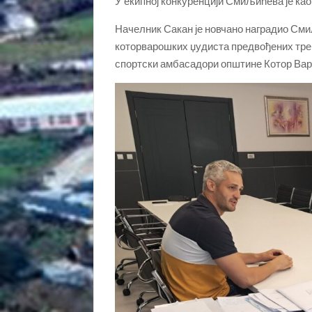
У екипној конкуренцији Смиљићева је ка
Начелник Сакан је новчано наградио Сми
которварошких џудиста предвођених трен
спортски амбасадори општине Котор Ва