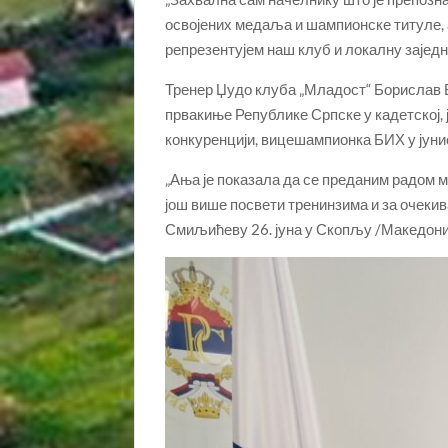
освојених медаља и шампионске титуле, 
репрезентујем наш клуб и локалну зајед
Тренер Џудо клуба „Младост“ Борислав Б
првакиње Републике Српске у кадетској, ј
конкуренцији, вицешампионка БИХ у јунио
„Ања је показала да се преданим радом м
још више посвети тренинзима и за очекива
Смиљићеву 26. јуна у Скопљу /Македониј