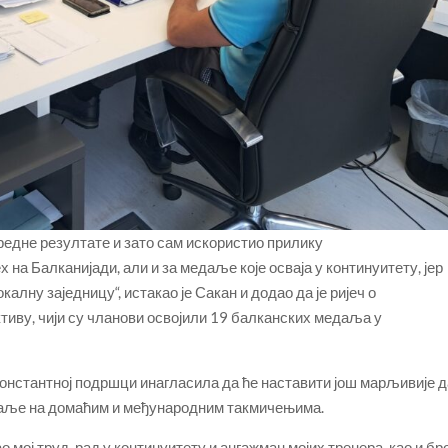
редне резултате и зато сам искористио прилику
на Балканијади, али и за медаље које осваја у континуитету, јер
лну заједницу“, истакао је Сакан и додао да је ријеч о
тиву, чији су чланови освојили 19 балканских медаља у
онстантној подршци инагласила да ће наставити још марљивије д
едаље на домаћим и међународним такмичењима.
 мој труд, рад у континуитету и ангажман мојих тренера, као и бро