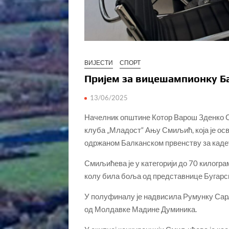
ВИЈЕСТИ
СПОРТ
Пријем за вицешампионку Б
13/06/2025
Начелник општине Котор Варош Зденко Са
клуба
„Младост“ Ању Смиљић, која је ос
одржаном Балканском првенству за каде
Смиљићева је у категорији до 70 килогра
колу била боља од представнице Бугарс
У полуфиналу је надвисила Румунку Сарл
од Молдавке Мадине Думиника.