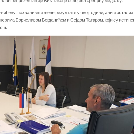
о члан репрезентације БиХ такође освојила сребрну медаљу.
љићеву, похваливши њене резултате у овој години, али и осталих
ерима Бориславом Богданићем и Сејдом Татаром, који су истинс
рош.