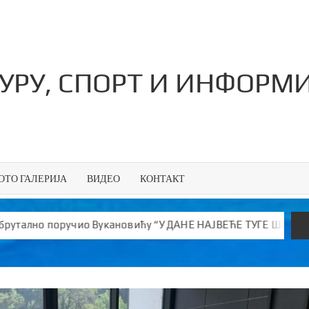
ТУРУ, СПОРТ И ИНФОРМ
ОТО ГАЛЕРИЈА
ВИДЕО
КОНТАКТ
новићу “У ДАНЕ НАЈВЕЋЕ ТУГЕ ШИРИШ ОТРОВ и јефтине лажи!”