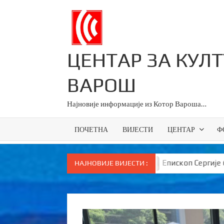
Skip
to
content
ЦЕНТАР ЗА КУЛ
ВАРОШ
Најновије информације из Котор Вароша…
ПОЧЕТНА
ВИЈЕСТИ
ЦЕНТАР
Ф
 у Српској
Епископ Сергије брутално поручио Вука
НАЈНОВИЈЕ ВИЈЕСТИ :