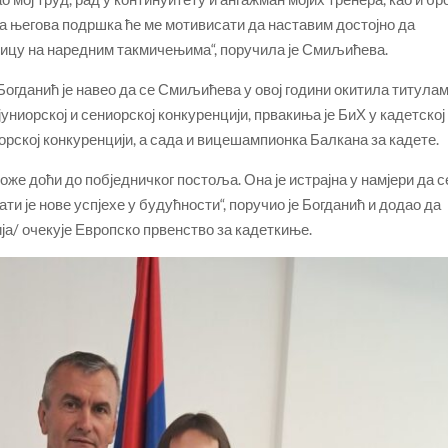
а његова подршка ће ме мотивисати да наставим достојно да
ницу на наредним такмичењима“, поручила је Смиљићева.
огданић је навео да се Смиљићева у овој години окитила титула
униорској и сениорској конкуренцији, првакиња је БиХ у кадетској
рској конкуренцији, а сада и вицешампионка Балкана за кадете.
оже доћи до побједничког постоља. Она је истрајна у намјери да с
ти је нове успјехе у будућности“, поручио је Богданић и додао да
а/ очекује Европско првенство за кадеткиње.