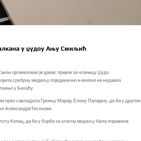
алкана у џудоу Ању Смиљић
кан организовао је данас пријем за чланицу Џудо
војила сребрну медаљу појединачно и екипно на недавно
ткиње у Бихаћу.
ма прво савладала Гркињу Марију Елену Папајану, да би у другом
ке АлександреТесонове.
оту Копац, да би у борби за златну медаљу била поражена