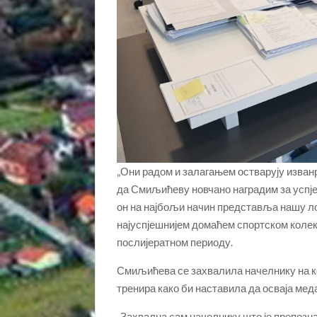
„Они радом и залагањем остварују изван
да Смиљићеву новчано наградим за успјех 
он на најбољи начин представља нашу лока
најуспјешнијем домаћем спортском колек
послијератном периоду.
Смиљићева се захвалила начелнику на к
тренира како би наставила да осваја м
„Захвална сам начелнику што је препознао