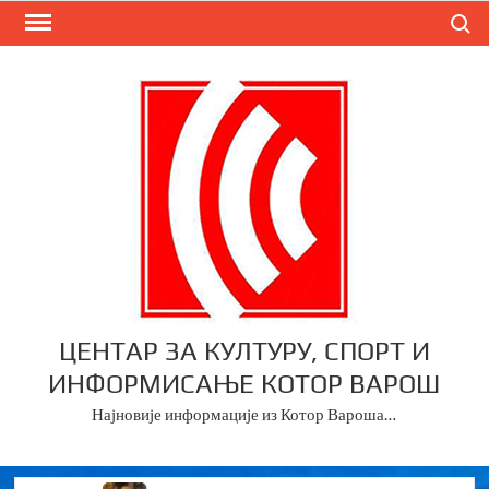
Skip
Search
to
content
ЦЕНТАР ЗА КУЛТУРУ, СПОРТ И
ИНФОРМИСАЊЕ КОТОР ВАРОШ
Најновије информације из Котор Вароша…