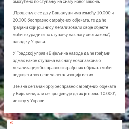
омогућено по ступању на снагу новог закона.
„Процјењује се да у Бањалуци има између 10.000 и
20.000 бесправно саграђених објеката, те да ће
грађани који још нису легализовали своје објекте
моћи то урадити по ступању на снагу овог закона“,
наводе у Управи.
У Градској управи Бијељина наводе да ће грађани
одмах након ступања на снагу новог закона о
легализацији бесправно изграђених објеката моћи
поднијети захтјеве за легализацију истих.
„Не зна се тачан број бесправно саграђених објеката
у Бијељини, али се процјењује да их је преко 10.000“,
истичу у Управи.
Кретање