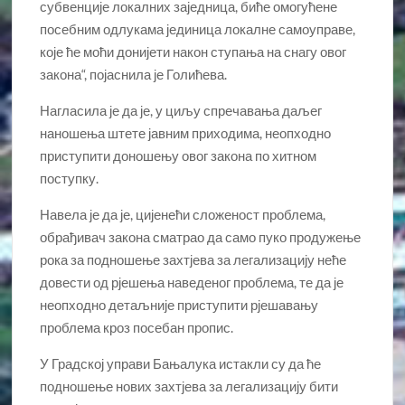
субвенције локалних заједница, биће омогућене
посебним одлукама јединица локалне самоуправе,
које ће моћи донијети након ступања на снагу овог
закона“, појаснила је Голићева.
Нагласила је да је, у циљу спречавања даљег
наношења штете јавним приходима, неопходно
приступити доношењу овог закона по хитном
поступку.
Навела је да је, цијенећи сложеност проблема,
обрађивач закона сматрао да само пуко продужење
рока за подношење захтјева за легализацију неће
довести од рјешења наведеног проблема, те да је
неопходно детаљније приступити рјешавању
проблема кроз посебан пропис.
У Градској управи Бањалука истакли су да ће
подношење нових захтјева за легализацију бити