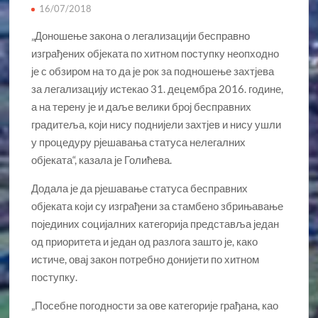
16/07/2018
„Доношење закона о легализацији бесправно
изграђених објеката по хитном поступку неопходно
је с обзиром на то да је рок за подношење захтјева
за легализацију истекао 31. децембра 2016. године,
а на терену је и даље велики број бесправних
градитеља, који нису поднијели захтјев и нису ушли
у процедуру рјешавања статуса нелегалних
објеката“, казала је Голићева.
Додала је да рјешавање статуса бесправних
објеката који су изграђени за стамбено збрињавање
појединих социјалних категорија представља један
од приоритета и један од разлога зашто је, како
истиче, овај закон потребно донијети по хитном
поступку.
„Посебне погодности за ове категорије грађана, као