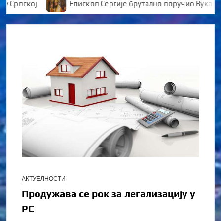
пској
Епископ Сергије брутално поручио Вукановићу
АКТУЕЛНОСТИ
Продужава се рок за легализацију у
РС