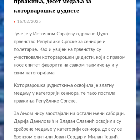
првакиња, десет медаља за
которварошке џудисте
16/02/2025
Јуче је у Источном Сарајеву одржано Џудо
првенство Републике Српске за сениоре и
полетарце. Као и увијек на првенству су
учествовали которварошки џидисти, који с правом
носе епитет фаворита на сваком такмичењу и у
свим категоријама.
Которварошка џудисткиња освојила је златну
медаљу у категорији сениора, те тако постала
првакиња Републике Српске.
За Ањом нису заостајали ни остали њени саборци.
Дарија Даниловић и Владан Славнић освојили су
сребрене медаље у категорији сениора, док су се
бронзом окитили Јован Сердар и Милан Тешић.