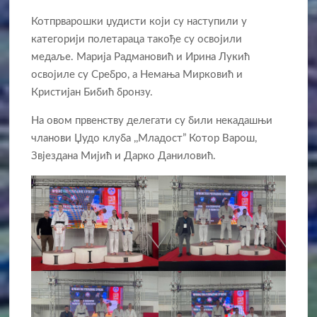
Котпрварошки џудисти који су наступили у
категорији полетараца такође су освојили
медаље. Марија Радмановић и Ирина Лукић
освојиле су Сребро, а Немања Мирковић и
Кристијан Бибић бронзу.
На овом првенству делегати су били некадашњи
чланови Џудо клуба ,,Младост” Котор Варош,
Звјездана Мијић и Дарко Даниловић.