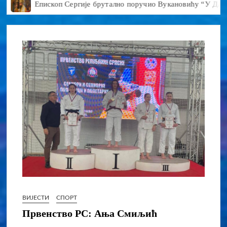
ископ Сергије брутално поручио Вукановићу “У ДАНЕ НАЈВЕЋ
ВИЈЕСТИ
СПОРТ
Првенство РС: Ања Смиљић