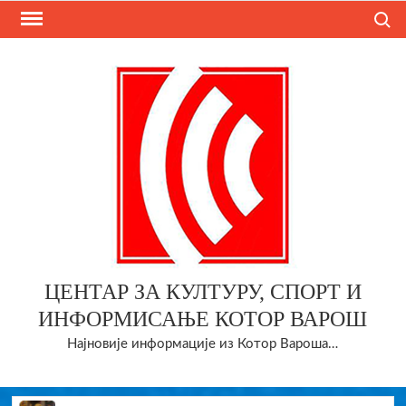
Skip
Search
to
content
ЦЕНТАР ЗА КУЛТУРУ, СПОРТ И
ИНФОРМИСАЊЕ КОТОР ВАРОШ
Најновије информације из Котор Вароша…