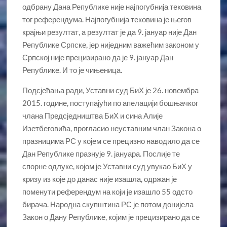
одбрану Дана Републике није најпогубнија тековина
тог референдума. Најпогубнија тековина је његов
крајњи резултат, а резултат је да 9. јануар није Дан
Републике Српске, јер ниједним важећим законом у
Српској није прецизирано да је 9. јануар Дан
Републике. И то је чињеница.
Подсјећања ради, Уставни суд БиХ је 26. новембра
2015. године, поступајући по апелацији бошњачког
члана Предсједништва БиХ и сина Алије
Изетбеговића, прогласио неуставним члан Закона о
празницима РС у којем се прецизно наводило да се
Дан Републике празнује 9. јануара. Послије те
спорне одлуке, којом је Уставни суд увукао БиХ у
кризу из које до данас није изашла, одржан је
поменути референдум на који је изашло 55 одсто
бирача. Народна скупштина РС је потом донијела
Закон о Дану Републике, којим је прецизирано да се