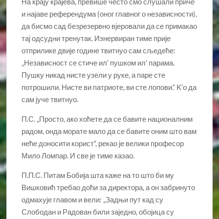
На крају крајева, превише често смо слушали приче
и најаве референдума (оног главног о независности),
да бисмо сад безрезервно вјеровали да се примакао
тај одсудни тренутак. Изнервиран тиме прије
отприлике двије године твитнуо сам сљедеће:
„Независност се стиче ил’ пушком ил’ парама.
Пушку никад нисте узели у руке, а паре сте
потрошили. Нисте ви патриоте, ви сте лопови.“ K’о да
сам јуче твитнуо.
П.С. „Просто, ако хоћете да се бавите националним
радом, онда морате мало да се бавите оним што вам
неће доносити корист“, рекао је велики професор
Мило Ломпар. И све је тиме казао.
П.П.С. Питам Бобија шта каже на то што би му
Вишковић требао доћи за директора, а он забринуто
одмахује главом и вели: „Задњи пут кад су
Слободан и Радован били заједно, обојица су