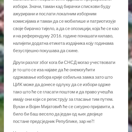
избори. Значи, таман кад бирачки спискови буду
ажурирани и послати локалним изборним
комисијама и таман да се мобилише и патриотизује
своје бирачко тијело, а да се опозицији, која ће се као
и на референдуму 2016. године понашати килаво,
налијепи додатна етикета издајника коју годинама
безуспјешно покушава да скине.
Други разлог због кога би СНСД могао учествовати
је то што се иза најаве да ће онемогућити
одржавање избора крије озбиљна замка зато што
ЦИK може да донесе одлуку да се избори одрже
тако што ће се гласати поштом и да право учешћа
имају они који се региструју за гласање тим путем.
Вукан и Војин Мијатовић ће се сигурно пријавити, а
било би баш весело да један од њих двојице
постане предсједник Републике, зар не?!