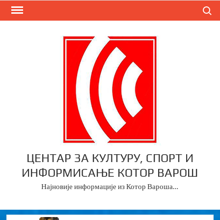
Skip
Search
to
content
ЦЕНТАР ЗА КУЛТУРУ, СПОРТ И
ИНФОРМИСАЊЕ КОТОР ВАРОШ
Најновије информације из Котор Вароша…