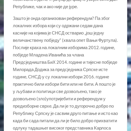
Републике, чак и ако није де јуре.
Зашто је онда организован референдум? Па због
локалних избора који су одржани седам дана
касније на којима је СНСД остварио „још једну
величанствену побједу“ (хвала опет Вањи Фуртула).
Послије краха на локалним изборима 2012. године,
побједе Младена Иванића за члана
Предсједништва БиХ 2014. године и тијесне побједе
Милорада Додика за предсједника Српске исте
године, СНСД-у су локални избори 2016. године
практично били избори бити или не бити. А пошто је
у љубави и политици све дозвољено, тако је
дозвољено (зло)употријебити и референдум у
предизборне сврхе. Да ли је то дугорочно добро по
Републику Српску је сасвим друго питање и исто као
када би сада питали да ли је било добро прихватити
одлуку тадашњег високог представника Kарлоса