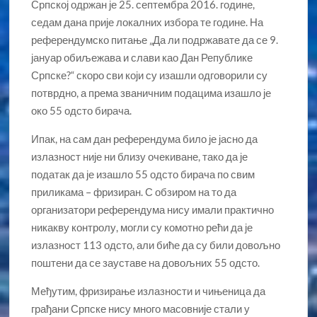
Српској одржан је 25. септембра 2016. године,
седам дана прије локалних избора те године. На
референдумско питање „Да ли подржавате да се 9.
јануар обиљежава и слави као Дан Републике
Српске?“ скоро сви који су изашли одговорили су
потврдно, а према званичним подацима изашло је
око 55 одсто бирача.
Ипак, на сам дан референдума било је јасно да
излазност није ни близу очекиване, тако да је
податак да је изашло 55 одсто бирача по свим
приликама – фризиран. С обзиром на то да
организатори референдума нису имали практично
никакву контролу, могли су комотно рећи да је
излазност 113 одсто, али биће да су били довољно
поштени да се зауставе на довољних 55 одсто.
Међутим, фризирање излазности и чињеница да
грађани Српске нису много масовније стали у