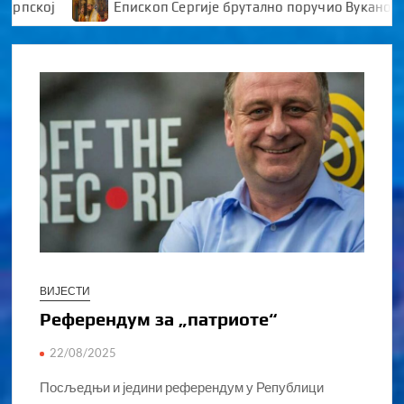
ј
Епископ Сергије брутално поручио Вукановићу “У
ВИЈЕСТИ
Референдум за „патриоте“
22/08/2025
Посљедњи и једини референдум у Републици