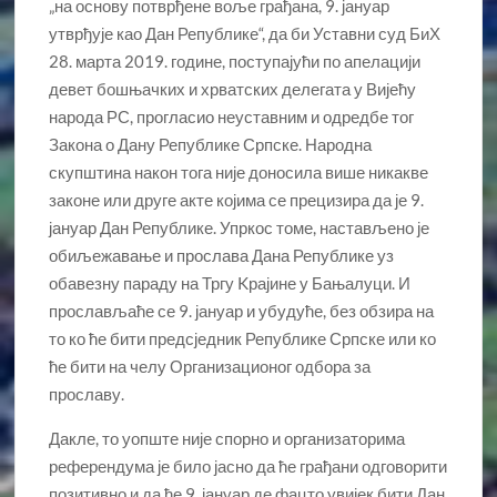
„на основу потврђене воље грађана, 9. јануар
утврђује као Дан Републике“, да би Уставни суд БиХ
28. марта 2019. године, поступајући по апелацији
девет бошњачких и хрватских делегата у Вијећу
народа РС, прогласио неуставним и одредбе тог
Закона о Дану Републике Српске. Народна
скупштина након тога није доносила више никакве
законе или друге акте којима се прецизира да је 9.
јануар Дан Републике. Упркос томе, настављено је
обиљежавање и прослава Дана Републике уз
обавезну параду на Тргу Kрајине у Бањалуци. И
прослављаће се 9. јануар и убудуће, без обзира на
то ко ће бити предсједник Републике Српске или ко
ће бити на челу Организационог одбора за
прославу.
Дакле, то уопште није спорно и организаторима
референдума је било јасно да ће грађани одговорити
позитивно и да ће 9. јануар де фацто увијек бити Дан