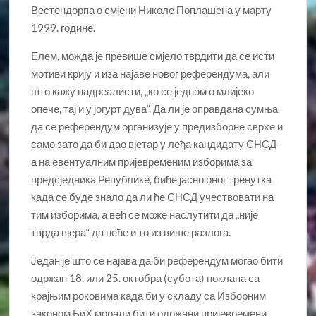
Вестендорпа о смјени Николе Поплашена у марту
1999. године.
Елем, можда је превише смјело тврдити да се исти
мотиви крију и иза најаве новог референдума, али
што кажу надреалисти, „ко се једном о млијеко
опече, тај и у јогурт дува“. Да ли је оправдана сумња
да се референдум организује у предизборне сврхе и
само зато да би дао вјетар у леђа кандидату СНСД-
а на евентуалним пријевременим изборима за
предсједника Републике, биће јасно оног тренутка
када се буде знало да ли ће СНСД учествовати на
тим изборима, а већ се може наслутити да „није
тврда вјера“ да неће и то из више разлога.
Један је што се најава да би референдум могао бити
одржан 18. или 25. октобра (субота) поклапа са
крајњим роковима када би у складу са Изборним
законом БиХ морали бити одржани пријевремени