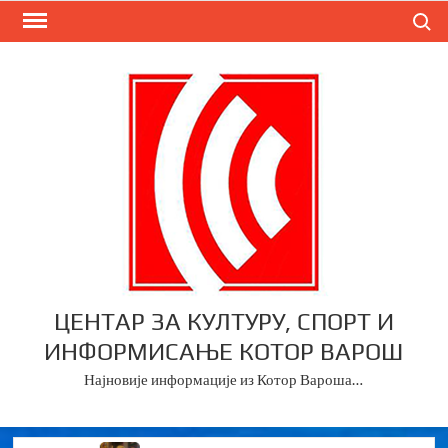
Skip
Search
to
content
ЦЕНТАР ЗА КУЛТУРУ, СПОРТ И
ИНФОРМИСАЊЕ КОТОР ВАРОШ
Најновије информације из Котор Вароша…