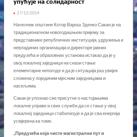
упућује на солидарност
27/12/2024
Начелник општине Котор Варош Зденко Сакан је на
традиционалном новогодишњем пријему за
представнике републичких институција, удружења и
невладиних организација и директоре јавних
предузећа и образовних установа истакао да је у
овој локалној заједници на снази стање
елементарне непогоде и да је ситуација још увијек
сложена у појединим мјесним заједницама и
насељима.
Сакан је упознао све присутне о настојањима
локалне управе и свих служби да се стање у овој
локалној заједници стабилизује и да је сва енергија
усмјерена ка томе.
,,Предузећа која чисте магистрални пут и