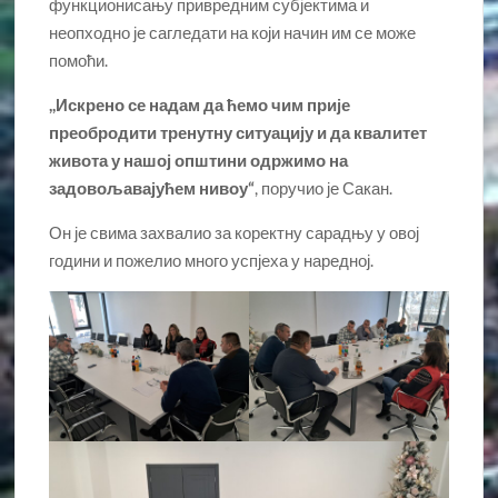
функционисању привредним субјектима и
неопходно је сагледати на који начин им се може
помоћи.
,,Искрено се надам да ћемо чим прије
преобродити тренутну ситуацију и да квалитет
живота у нашој општини одржимо на
задовољавајућем нивоу“
, поручио је Сакан.
Он је свима захвалио за коректну сарадњу у овој
години и пожелио много успјеха у наредној.