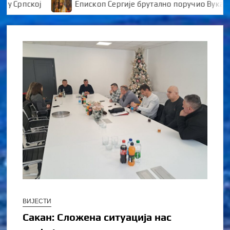
пској
Епископ Сергије брутално поручио Вукановићу
ВИЈЕСТИ
Сакан: Сложена ситуација нас