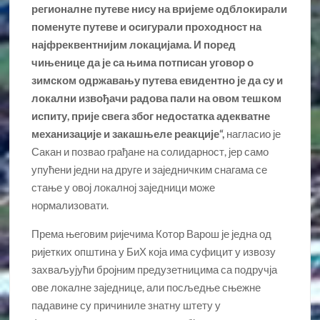
регионалне путеве нису на вријеме одблокирали
поменуте путеве и осигурали проходност на
најфреквентнијим локацијама. И поред
чињенице да је са њима потписан уговор о
зимском одржавању путева евидентно је да су и
локални извођачи радова пали на овом тешком
испиту, прије свега због недостатка адекватне
механизације и закашњеле реакције“,
нагласио је
Сакан и позвао грађане на солидарност, јер само
упућени једни на друге и заједничким снагама се
стање у овој локалној заједници може
нормализовати.
Према његовим ријечима Котор Варош је једна од
ријетких општина у БиХ која има суфицит у извозу
захваљујући бројним предузетницима са подручја
ове локалне заједнице, али посљедње сњежне
падавине су причиниле знатну штету у