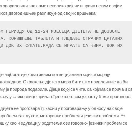
оговорило или зна само неколико ријечи и прича неким својим
ихов двогодишњак разликује од својих вршњака.
М ПЕРИОДУ ОД 12-24 МЈЕСЕЦА ДЈЕТЕТА НЕ ДОЗВОЛЕ 
А, КОРИШЋЕЊЕ ТАБЛЕТА И ГЛЕДАЊЕ СТРАНИХ ЦРТАНИХ 
И ДОК ИХ КУПАТЕ,КАДА СЕ ИГРАТЕ СА ЊИМА, ДОК ИХ 
 је најбогатије креативним потенцијалима који се морају
адокнадиво. Окружење дјетета мора бити што привлачније да би
у је природа подарила. Дјеца којој се чита, са којима се прича и с
оказују сликовнице прилагођене његовом узрасту брже проговоре.
дијете не проговара тј. касни у проговарању у односу на своје
проблем са слухом, моторички проблем и језички проблеми. Уз
ршку као и едукацију родитеља ови говорно- језички проблем се