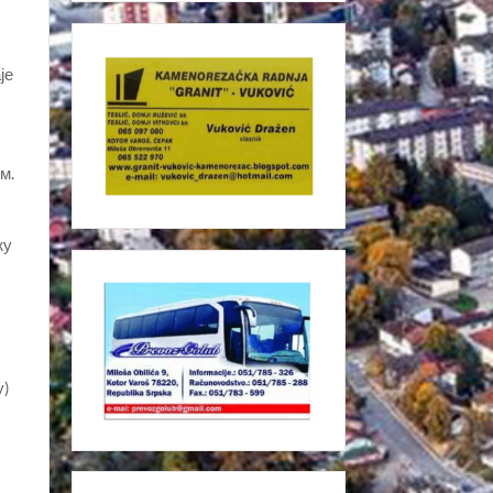
је
м.
жу
у)