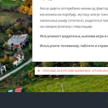
Ако је дијете оптерећено неким од фактор
кисеоника на порођају, жутицу или је то
запаљења ушију (отитисе), родитељи треб
на говорно језичкој стимулацији.
Укљученост родитеља, њихова игра и го
Искључите телевизор, таблете и стра
Кретање
ПРИЈАВЕ ЗА КУРСЕВЕ ЊЕМАЧКОГ, ИТАЛИЈАН
чланка