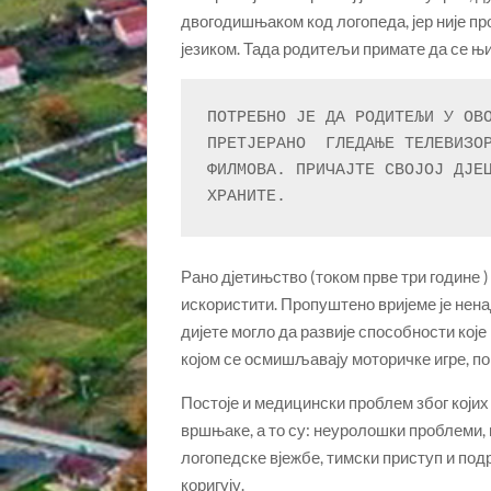
двогодишњаком код логопеда, јер није пр
језиком. Тада родитељи примате да се њ
ПОТРЕБНО ЈЕ ДА РОДИТЕЉИ У ОВО
ПРЕТЈЕРАНО  ГЛЕДАЊЕ ТЕЛЕВИЗОР
ФИЛМОВА. ПРИЧАЈТЕ СВОЈОЈ ДЈЕЦ
ХРАНИТЕ.
Рано дјетињство (током прве три године )
искористити. Пропуштено вријеме је нен
дијете могло да развије способности које м
којом се осмишљавају моторичке игре, п
Постоје и медицински проблем због којих 
вршњаке, а то су: неуролошки проблеми, 
логопедске вјежбе, тимски приступ и под
коригују.