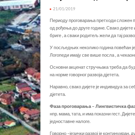
21/01/2019
Периоду проговарања претходи сложен пр
од рођења до друге године. Свако дијет
бриге , а сваки родитељ жели да тај разв
У посљедњих неколико година повећан је 
Логопеди имају све више посла , а чекаон
Основни акценат стручњака треба да буд
на норме говорног развоја дјетета.
Наравно, свако дијете је индивидуа за себ
дјетета.
Фаза проговарања – Лингвистичка фа
нпр. мама, тата, и има показни гест. Дијет
једноставне налоге.
Говорно –језички развој је континуиран,