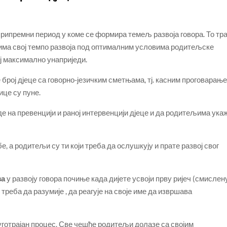
ипремни период у коме се формира темељ развоја говора. То тра
е има свој темпо развоја под оптималним условима родитељске
ој максимално унаприједи.
број дјеце са говорно-језичким сметњама, тј. касним проговарање
ице су пуне.
е на превенцији и раној интервенцији дјеце и да родитељима ука
е, а родитељи су ти који треба да ослушкују и прате развој свог
за
у развоју говора почиње када дијете усвоји прву ријеч (смислен
е треба да разумије , да реагује на своје име да извршава
 дуготрајан процес. Све чешће родитељи долазе са својим