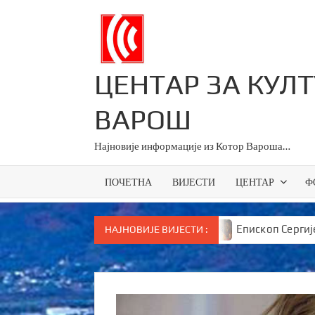
Skip
to
content
ЦЕНТАР ЗА КУЛ
ВАРОШ
Најновије информације из Котор Вароша…
ПОЧЕТНА
ВИЈЕСТИ
ЦЕНТАР
Ф
за све основце у Српској
Епископ Сергије брутално
НАЈНОВИЈЕ ВИЈЕСТИ :