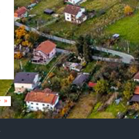
к
?
.