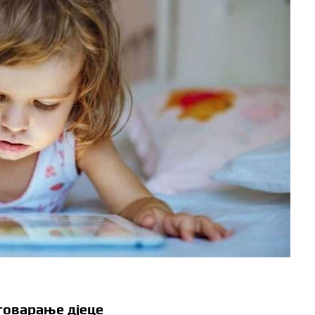
оговарање дјеце