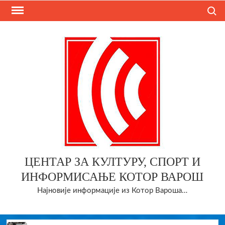
Skip
Search
to
content
ЦЕНТАР ЗА КУЛТУРУ, СПОРТ И
ИНФОРМИСАЊЕ КОТОР ВАРОШ
Најновије информације из Котор Вароша…