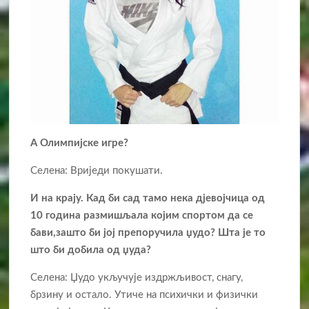
А Олимпијске игре?
Селена: Вриједи покушати.
И на крају. Кад би сад тамо нека дјевојчица од
10 година размишљала којим спортом да се
бави
,зашто би јој препоручила џудо? Шта је то
што би добила од џуда?
Селена: Џудо укључује издржљивост, снагу,
брзину и остало. Утиче на психички и физички