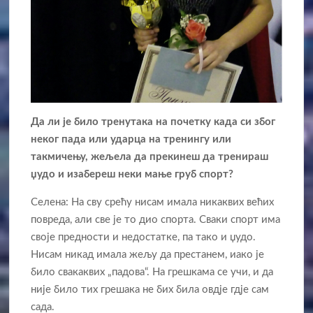
Да ли је било тренутака на почетку када си због
неког пада или ударца на тренингу или
такмичењу, же
љела да прекинеш да тренираш
џудо и изабереш неки мање груб спорт?
Селена: На сву срећу нисам имала никаквих већих
повреда, али све је то дио спорта. Сваки спорт има
своје предности и недостатке, па тако и џудо.
Нисам никад имала жељу да престанем, иако је
било свакаквих „падова“. На грешкама се учи, и да
није било тих грешака не бих била овдје гдје сам
сада.