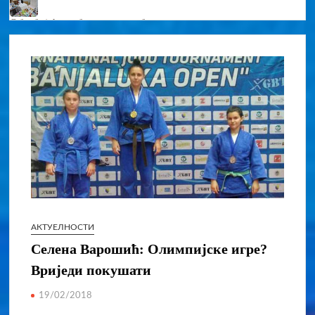
Обезбијеђени бесплатни уџбеници за све основце у
Српској
Епископ Сергије брутално поручио Вукановићу “У ДАНЕ
НАЈВЕЋЕ ТУГЕ ШИРИШ ОТРОВ и јефтине лажи!”
Kотор Варош љепши него икад
Ауто-сервис „Филип“ освојио 11. Илиндански турнир у
малом фудбалу „Врбањци 2026“
АКТУЕЛНОСТИ
Селена Варошић: Олимпијске игре?
Вриједи покушати
19/02/2018