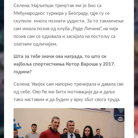
Селена: Најљепши тренутак ми је био са
Међународног турнира у Београду, гдје су се
скупили многи познати џудисти. За то такмичење
сам имала позив од клуба „Раде Личина“, на чији
позив сам се одазвала и засијала на постољу са
златним одличијем.
Шта за тебе значи ова награда, то што си
најбоља спортисткиња Котор Вароша у 2017.
години?
Селена: Увијек сам напорно тренирала и давала све
од себе. Ово ће ми бити мотивација да и даље
тако наставим и да будем у врху због свога труда.