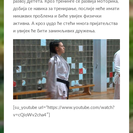
развој дјетета. Кроз тренинге се развија моторика,
добија се навика за тренирање, послије неће имати
никаквих проблема и биће увијек физички
активна. А кроз џудо ће стећи многа пријатељства
и увијек ће бити занимљивих дружења.
[su_youtube url=“https://www.youtube.com/watch?
v=cQioWv2cha4″]