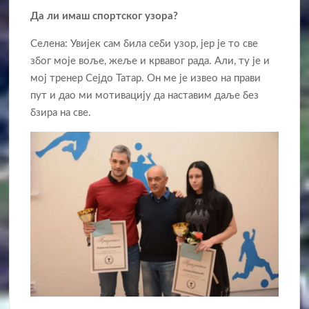
Да ли имаш спортског узора?
Селена: Увијек сам била себи узор, јер је то све
због моје воље, жеље и крвавог рада. Али, ту је и
мој тренер Сејдо Татар. Он ме је извео на прави
пут и дао ми мотивацију да наставим даље без
бзира на све.