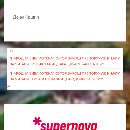
Дејан Кршић
Кретање
“НАРОДНА БИБЛИОТЕКА“ КОТОР ВАРОШ ПРЕПОРУЧУЈЕ КЊИГУ
чланка
ЗА ЧИТАЊЕ: РЕФИК ХАЛИД КАРАЈ „ДРАГУЉАРЕВА КЋИ“
“НАРОДНА БИБЛИОТЕКА“ КОТОР ВАРОШ ПРЕПОРУЧУЈЕ КЊИГУ
ЗА ЧИТАЊЕ: ТРЕЈСИ ШЕВАЛИЈЕ „ПЛОДОВИ НА ВЕТРУ“