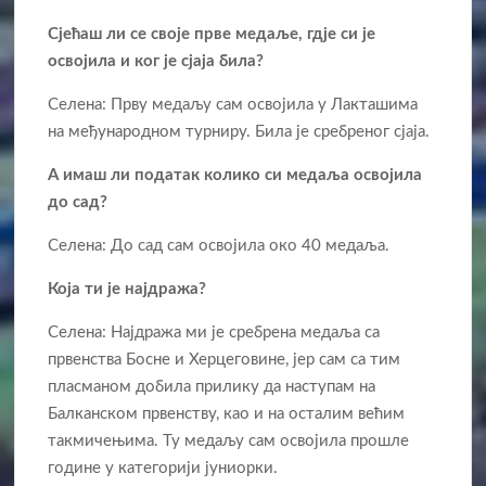
Сјећаш ли се своје прве медаље, гдје си је
освојила и ког је сјаја била?
Селена: Прву медаљу сам освојила у Лакташима
на међународном турниру. Била је сребреног сјаја.
А имаш ли податак колико си медаља освојила
до сад?
Селена: До сад сам освојила око 40 медаља.
Која ти је најдража?
Селена: Најдража ми је сребрена медаља са
првенства Босне и Херцеговине, јер сам са тим
пласманом добила прилику да наступам на
Балканском првенству, као и на осталим већим
такмичењима. Ту медаљу сам освојила прошле
године у категорији јуниорки.