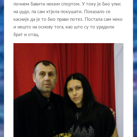
почнем бавити неким спортом. У току је био упис
на џудо, па сам хтјела покушати. Показало се
касније да је то био прави потез. Постала сам неко
и нешто на основу тога, као што су то урадили
брат и отац.