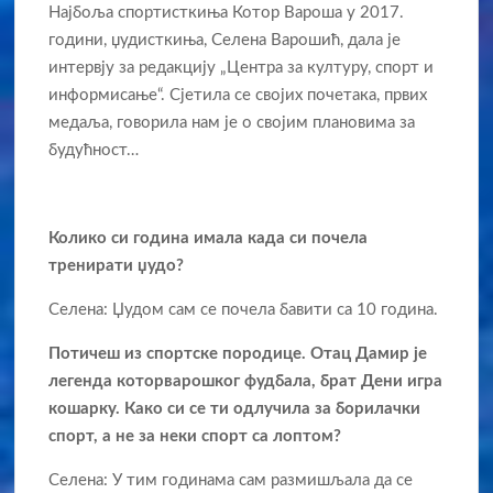
Најбоља спортисткиња Котор Вароша у 2017.
години, џудисткиња, Селена Варошић, дала је
интервју за редакцију „Центра за културу, спорт и
информисање“. Сјетила се својих почетака, првих
медаља, говорила нам је о својим плановима за
будућност…
Колико си година имала када си почела
тренирати џудо?
Селена: Џудом сам се почела бавити са 10 година.
Потичеш из спортске породице. Отац Дамир је
легенда которварошког фудбала, брат Дени игра
кошарку. Како си се ти одлучила за борилачки
спорт, а не за неки спорт са лоптом?
Селена: У тим годинама сам размишљала да се