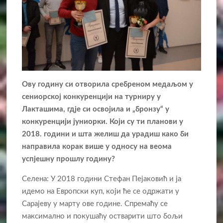
Ову годину си отворила сребреном медаљом у
сениорској конкуренцији на турниру у
Лакташима, гдје си освојила и „бронзу“ у
конкуренцији јуниорки. Који су ти планови у
2018. години и шта желиш да урадиш како би
направила корак више
у односу на веома
успјешну прошлу годину?
Селена: У 2018 години Стефан Пејаковић и ја
идемо на Европски куп, који ће се одржати у
Сарајеву у марту ове године. Спремаћу се
максимално и покушаћу остварити што бољи