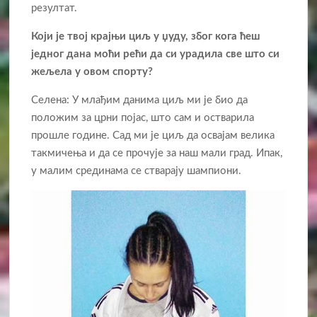
резултат.
Који је твој крајњи циљ у џуду, због кога ћеш
једног дана моћи рећи да си урадила све што си
жељела у овом спорту?
Селена: У млађим данима циљ ми је био да
положим за црни појас, што сам и остварила
прошле године. Сад ми је циљ да освајам велика
такмичења и да се прочује за наш мали град. Ипак,
у малим срединама се стварају шампиони.