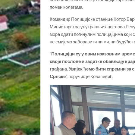
помен колегама.
Командир Полицијске станице Котор Вар
Министарства унутрашњих послова Републ
мора одати погинулим полицајцима који с
не смијемо заборавити ни ми, ни будуће г
“
Полицајци су у овим изазовним време
своје послове и задатке обављају кра
грађана. Увијек ћемо бити спремни за 
Српске
“, поручио је Ковачевић.