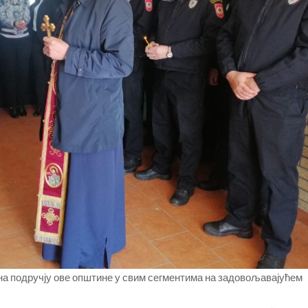
а на подручју ове општине у свим сегментима на задовољавајућем