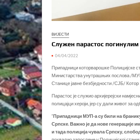
ВИЈЕСТИ
Служен парастос погинулим
04/04/2022
Припадници которварошке Полицијске ста
Министарства унутрашњих послова /МУП
Станице јавне безбједности /СЈБ/ Котор
Парастос је служио архијерејски намјесн
полицајци хероји, јер су дали живот за о
“
Припадници МУП-а су били на бранику
Српске. Важно је да нове генерације им
и тада полиција чувала Српску, слобод
похвалио запослене у Полицијској станиц