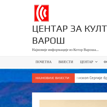
Skip
to
content
ЦЕНТАР ЗА КУЛ
ВАРОШ
Најновије информације из Котор Вароша…
ПОЧЕТНА
ВИЈЕСТИ
ЦЕНТАР
Ф
сновце у Српској
Епископ Сергије брутално поручи
НАЈНОВИЈЕ ВИЈЕСТИ :