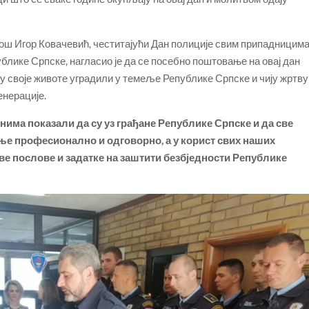
ош Игор Ковачевић, честитајући Дан полиције свим припадницим
ике Српске, нагласио је да се посебно поштовање на овај дан
у своје животе уградили у темеље Републике Српске и чију жртву
енерације.
нима показали да су уз грађане Републике Српске и да све
јње професионално и одговорно, а у корист свих наших
све послове и задатке на заштити безбједности Републике