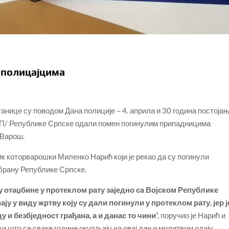
 полицајцима
нице су поводом Дана полиције – 4. априла и 30 година постоја
/ Републике Српске одали помен погинулим припадницима
 Варош.
ик которварошки Миленко Нарић који је рекао да су погинули
дбрану Републике Српске.
 отаџбине у протеклом рату заједно са Војском Републике
ају у виду жртву коју су дали погинули у протеклом рату, јер ј
у и безбједност грађана, а и данас то чини
“, поручио је Нарић и
и што се сваке године окупљају на овај дан и молитвом одају