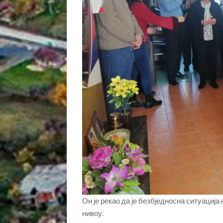
Он је рекао да је безбједносна ситуациј
нивоу.