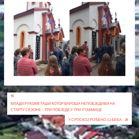
Кретање
МЛАДИ РУКОМЕТАШИ КОТОР ВАРОША НЕПОБЈЕДИВИ НА
чланка
СТАРТУ СЕЗОНЕ – ТРИ ПОБЈЕДЕ У ТРИ УТАКМИЦЕ
У СРПСКОЈ РОЂЕНО 12 БЕБА