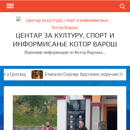
Skip
Search
to
content
ЦЕНТАР ЗА КУЛТУРУ, СПОРТ И
ИНФОРМИСАЊЕ КОТОР ВАРОШ
Најновије информације из Котор Вароша…
Српској
Епископ Сергије брутално поручио Вуканови