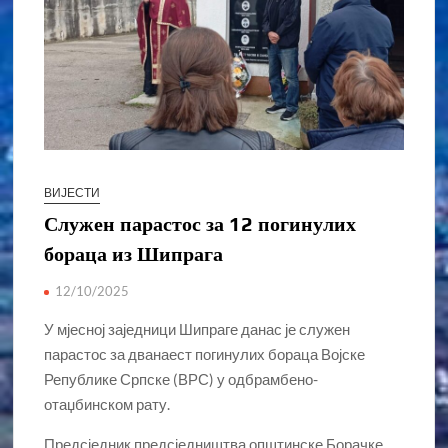
ВИЈЕСТИ
Служен парастос за 12 погинулих
бораца из Шипрага
12/10/2025
У мјесној заједници Шипраге данас је служен
парастос за дванаест погинулих бораца Војске
Републике Српске (ВРС) у одбрамбено-
отаџбинском рату.
Предсједник предсједништва општинске Борачке