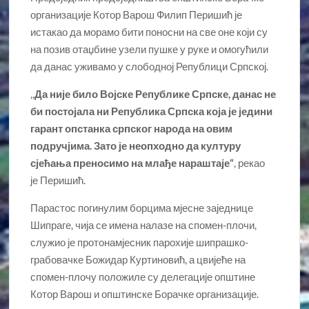
организације Котор Варош Филип Перишић је
истакао да морамо бити поносни на све оне који су
на позив отаџбине узели пушке у руке и омогућили
да данас уживамо у слободној Републици Српској.
,,
Да није било Војске Републике Српске, данас не
би постојала ни Република Српска која је једини
гарант опстанка српског народа на овим
подручјима. Зато је неопходно да културу
сјећања преносимо на млађе нараштаје“
, рекао
је Перишић.
Парастос погинулим борцима мјесне заједнице
Шипраге, чија се имена налазе на спомен-плочи,
служио је протонамјесник парохије шипрашко-
грабовачке Божидар Куртиновић, а цвијеће на
спомен-плочу положиле су делегације општине
Котор Варош и општинске Борачке организације.