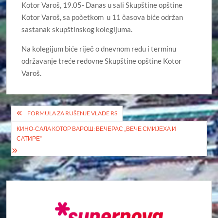
Kotor Varoš, 19.05- Danas u sali Skupštine opštine
Kotor Varoš, sa početkom u 11 časova biće održan
sastanak skupštinskog kolegijuma.
Na kolegijum biće riječ o dnevnom redu i terminu
održavanje treće redovne Skupštine opštine Kotor
Varoš.
Кретање
FORMULA ZA RUŠENJE VLADE RS
чланка
КИНО-САЛА КОТОР ВАРОШ: ВЕЧЕРАС „ВЕЧЕ СМИЈЕХА И
САТИРЕ“