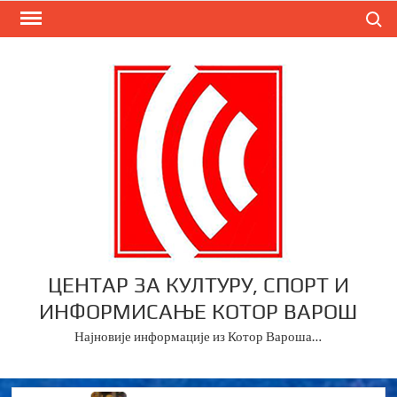
Skip
Search
to
content
ЦЕНТАР ЗА КУЛТУРУ, СПОРТ И
ИНФОРМИСАЊЕ КОТОР ВАРОШ
Најновије информације из Котор Вароша…