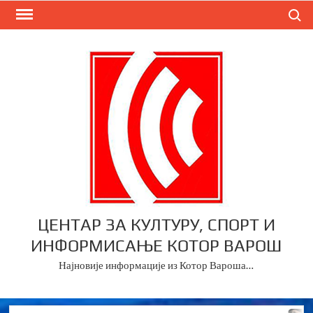
Skip
Search
to
content
ЦЕНТАР ЗА КУЛТУРУ, СПОРТ И
ИНФОРМИСАЊЕ КОТОР ВАРОШ
Најновије информације из Котор Вароша…