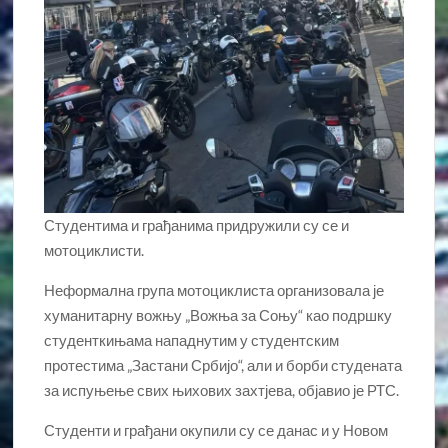
Студентима и грађанима придружили су се и
мотоциклисти.
Неформална група мотоциклиста организовала је
хуманитарну вожњу „Вожња за Соњу“ као подршку
студенткињама нападнутим у студентским
протестима „Застани Србијо“, али и борби студената
за испуњење свих њихових захтјева, објавио је РТС.
Студенти и грађани окупили су се данас и у Новом