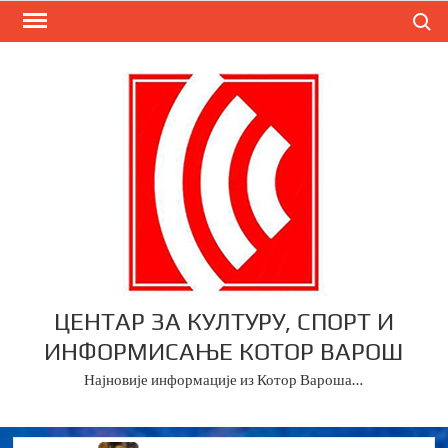
Skip
Search
to
content
ЦЕНТАР ЗА КУЛТУРУ, СПОРТ И
ИНФОРМИСАЊЕ КОТОР ВАРОШ
Најновије информације из Котор Вароша…