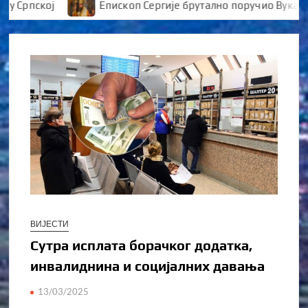
рпској
Епископ Сергије брутално поручио Вуканови
ВИЈЕСТИ
Сутра исплата борачког додатка,
инвалиднина и социјалних давања
13/03/2025