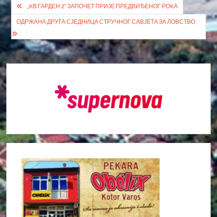
Кретање
„KВ ГАРДЕН 2“ ЗАПОЧЕТ ПРИЈЕ ПРЕДВИЂЕНОГ РОKА
чланка
ОДРЖАНА ДРУГА СЈЕДНИЦА СТРУЧНОГ САВЈЕТА ЗА ЛОВСТВО