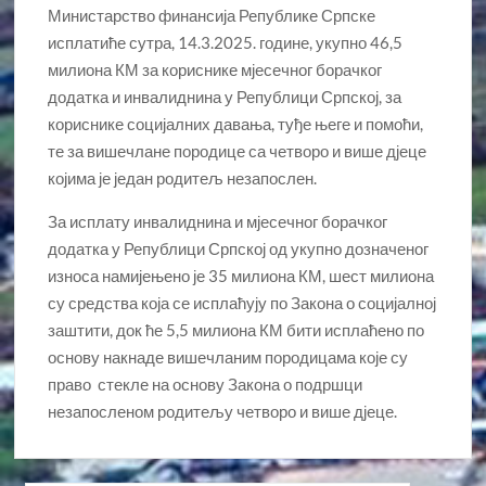
Министарство финансија Републике Српске
исплатиће сутра, 14.3.2025. године, укупно 46,5
милиона КМ за кориснике мјесечног борачког
додатка и инвалиднина у Републици Српској, за
кориснике социјалних давања, туђе његе и помоћи,
те за вишечлане породице са четворо и више дјеце
којима је један родитељ незапослен.
За исплату инвалиднина и мјесечног борачког
додатка у Републици Српској од укупно дозначеног
износа намијењено је 35 милиона КМ, шест милиона
су средства која се исплаћују по Закона о социјалној
заштити, док ће 5,5 милиона КМ бити исплаћено по
основу накнаде вишечланим породицама које су
право стекле на основу Закона о подршци
незапосленом родитељу четворо и више дјеце.