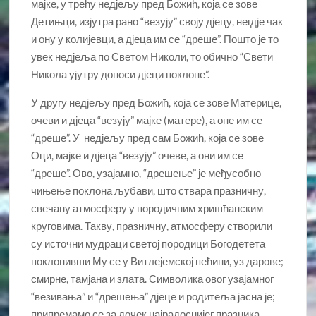
мајке, у трећу недјељу пред Божић, која се зове
Детињци, изјутра рано “везују” своју дјецу, негдје чак
и ону у колијевци, а дјеца им се “дреше”. Пошто је то
увек недјеља по Светом Николи, то обично “Свети
Никола ујутру доноси дјеци поклоне”.
У другу недјељу пред Божић, која се зове Материце,
очеви и дјеца “везују” мајке (матере), а оне им се
“дреше”. У недјељу пред сам Божић, која се зове
Оци, мајке и дјеца “везују” очеве, а они им се
“дреше”. Ово, узајамно, “дрешење” је међусобно
чињење поклона љубави, што ствара празничну,
свечану атмосферу у породичним хришћанским
круговима. Такву, празничну, атмосферу створили
су источни мудраци светој породици Богодетета
поклонивши Му се у Витлејемској пећини, уз дарове;
смирне, тамјана и злата. Символика овог узајамног
“везивања” и “дрешења” дјеце и родитеља јасна је;
припремамо се за дочек најрадоснијег празника