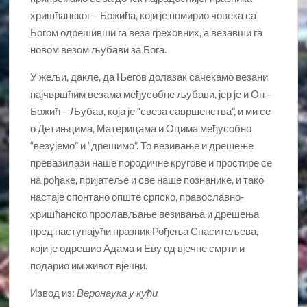
хришћанског – Божића, који је помирио човека са
Богом одрешивши га веза греховних, а везавши га
новом везом љубави за Бога.
У жељи, дакле, да Његов долазак сачекамо везани
најчвршћим везама међусобне љубави, јер је и Он –
Божић – Љубав, која је “свеза савршенства”, и ми се
о Детињцима, Материцама и Оцима међусобно
“везујемо” и “дрешимо”. То везивање и дрешење
превазилази наше породичне кругове и простире се
на рођаке, пријатеље и све наше познанике, и тако
настаје спонтано опште српско, православно-
хришћанско прослављање везивања и дрешења
пред наступајући празник Рођења Спаситељева,
који је одрешио Адама и Еву од вјечне смрти и
подарио им живот вјечни.
Извод из:
Веронаука у кући