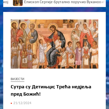
Епископ Сергије брутално поручио Вукановићу “У Д
ВИЈЕСТИ
Сутра су Детињци; Трећа недјеља
пред Божић!
21/12/2024