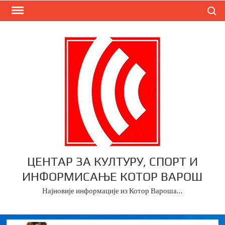
Skip
Search
to
content
ЦЕНТАР ЗА КУЛТУРУ, СПОРТ И
ИНФОРМИСАЊЕ КОТОР ВАРОШ
Најновије информације из Котор Вароша…