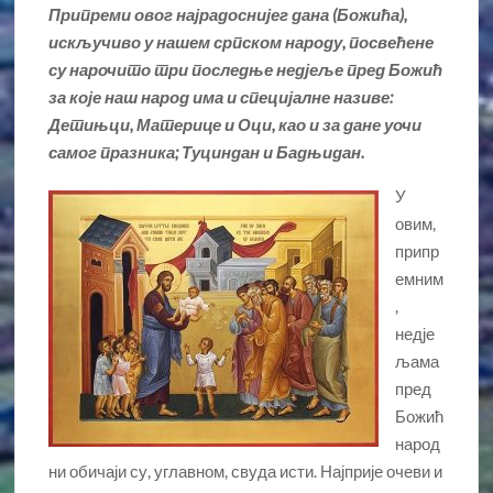
Припреми овог најрадоснијег дана (Божића),
искључиво у нашем српском народу, посвећене
су нарочито три последње недјеље пред Божић
за које наш народ има и специјалне називе:
Детињци, Материце и Оци, као и за дане уочи
самог празника; Туциндан и Бадњидан.
У
овим,
припр
емним
,
недје
љама
пред
Божић
народ
ни обичаји су, углавном, свуда исти. Најприје очеви и