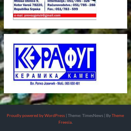
Proudly powered by WordPress
|
Theme: TimesNews
|
By
Theme
Freesia
.