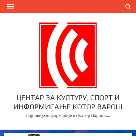
Skip
Search
to
content
ЦЕНТАР ЗА КУЛТУРУ, СПОРТ И
ИНФОРМИСАЊЕ КОТОР ВАРОШ
Најновије информације из Котор Вароша…