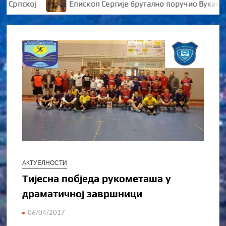
пској
Епископ Сергије брутално поручио Вукановић
АКТУЕЛНОСТИ
Тијесна побједа рукометаша у
драматичној завршници
06/04/2017