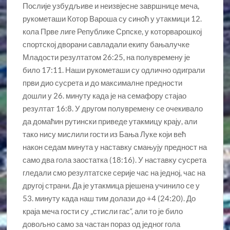
Послије узбудљиве и неизвјесне завршнице меча,
рукометаши Котор Вароша су синоћ у утакмици 12.
кола Прве лиге Републике Српске, у которварошкој
спортској дворани савладали екипу бањалучке
Младости резултатом 26:25, на полувремену је
било 17:11. Наши рукометаши су одлично одиграли
први дио сусрета и до максималне предности
дошли у 26. минуту када је на семафору стајао
резултат 16:8. У другом полувремену се очекивало
да домаћин рутински приведе утакмицу крају, али
тако нису мислили гости из Бања Луке који већ
након седам минута у наставку смањују предност на
само два гола заостатка (18:16). У наставку сусрета
гледали смо резултатске серије час на једној, час на
другој страни. Да је утакмица рјешена учинило се у
53. минуту када наш тим долази до +4 (24:20). До
краја меча гости су „стисли гас“, али то је било
довољно само за частан пораз од једног гола