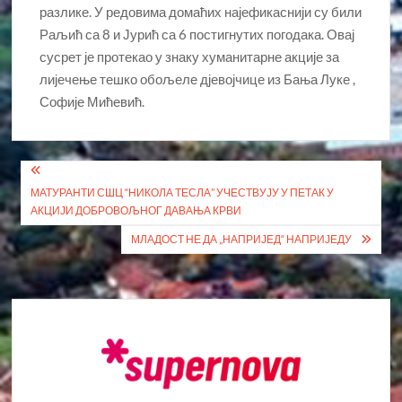
разлике. У редовима домаћих најефикаснији су били
Раљић са 8 и Јурић са 6 постигнутих погодака. Овај
сусрет је протекао у знаку хуманитарне акције за
лијечење тешко обољеле дјевојчице из Бања Луке ,
Софије Мићевић.
Кретање
МАТУРАНТИ СШЦ “НИКОЛА ТЕСЛА” УЧЕСТВУЈУ У ПЕТАК У
чланка
АКЦИЈИ ДОБРОВОЉНОГ ДАВАЊА КРВИ
МЛАДОСТ НЕ ДА „НАПРИЈЕД“ НАПРИЈЕДУ