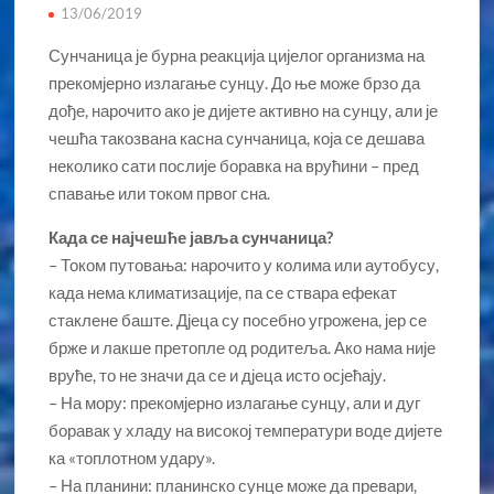
13/06/2019
Сунчаница је бурна реакција цијелог организма на
прекомјерно излагање сунцу. До ње може брзо да
дође, нарочито ако је дијете активно на сунцу, али је
чешћа такозвана касна сунчаница, која се дешава
неколико сати послије боравка на врућини – пред
спавање или током првог сна.
Када се најчешће јавља сунчаница?
– Током путовања: нарочито у колима или аутобусу,
када нема климатизације, па се ствара ефекат
стаклене баште. Дјеца су посебно угрожена, јер се
брже и лакше претопле од родитеља. Ако нама није
вруће, то не значи да се и дјеца исто осјећају.
– На мору: прекомјерно излагање сунцу, али и дуг
боравак у хладу на високој температури воде дијете
ка «топлотном удару».
– На планини: планинско сунце може да превари,