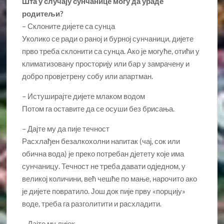
Шта у случају сунчанице могу да ураде
родитељи?
– Склоните дијете са сунца
Уколико се ради о раној и бурној сунчаници, дијете
прво треба склонити са сунца. Ако је могуће, отићи у
климатизовану просторију или бар у замрачену и
добро провјетрену собу или апартман.
– Истуширајте дијете млаком водом
Потом га оставите да се осуши без брисања.
– Дајте му да пије течност
Расхлађен безалкохолни напитак (чај, сок или
обична вода) је преко потребан дјетету које има
сунчаницу. Течност не треба давати одједном, у
великој количини, већ чешће по мање, нарочито ако
је дијете повратило. Још док пије прву «порцију»
воде, треба га разголитити и расхладити.
– Дајте му лијек