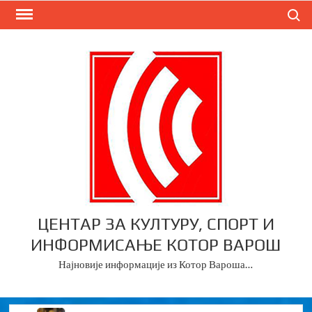
Skip
Search
to
content
ЦЕНТАР ЗА КУЛТУРУ, СПОРТ И
ИНФОРМИСАЊЕ КОТОР ВАРОШ
Најновије информације из Котор Вароша…