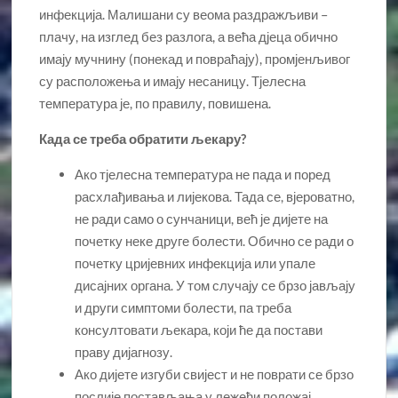
инфекција. Малишани су веома раздражљиви –
плачу, на изглед без разлога, а већа дјеца обично
имају мучнину (понекад и повраћају), промјенљивог
су расположења и имају несаницу. Тјелесна
температура је, по правилу, повишена.
Када се треба обратити љекару?
Ако тјелесна температура не пада и поред
расхлађивања и лијекова. Тада се, вјероватно,
не ради само о сунчаници, већ је дијете на
почетку неке друге болести. Обично се ради о
почетку цријевних инфекција или упале
дисајних органа. У том случају се брзо јављају
и други симптоми болести, па треба
консултовати љекара, који ће да постави
праву дијагнозу.
Ако дијете изгуби свијест и не поврати се брзо
послије постављања у лежећи положај.