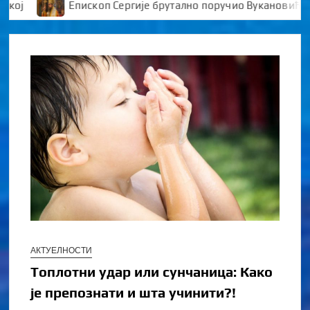
Епископ Сергије брутално поручио Вукановићу “У ДАН
АКТУЕЛНОСТИ
Топлотни удар или сунчаница: Како
је препознати и шта учинити?!