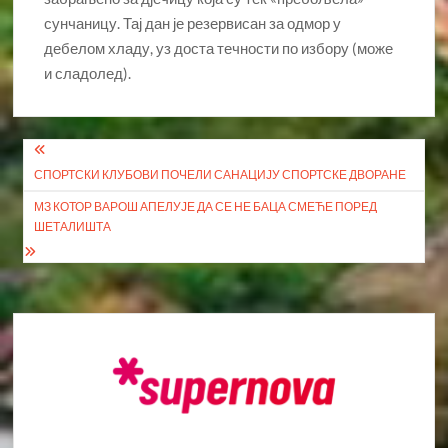
сунчаницу. Тај дан је резервисан за одмор у
дебелом хладу, уз доста течности по избору (може
и сладолед).
Кретање
СПОРТСКИ КЛУБОВИ ПОЧЕЛИ САНАЦИЈУ СПОРТСКЕ ДВОРАНЕ
чланка
МЗ КОТОР ВАРОШ АПЕЛУЈЕ ДА СЕ НЕ БАЦА СМЕЋЕ ПОРЕД
ШЕТАЛИШТА