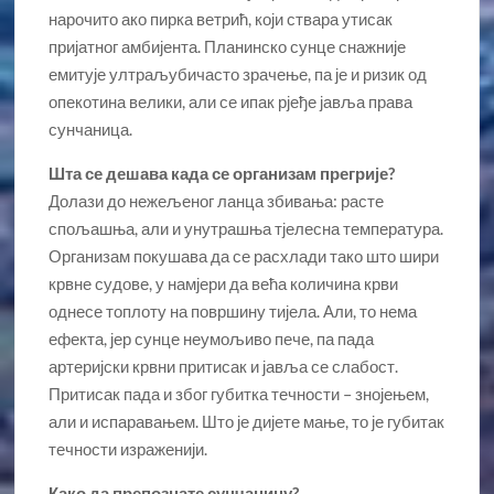
нарочито ако пирка ветрић, који ствара утисак
пријатног амбијента. Планинско сунце снажније
емитује ултраљубичасто зрачење, па је и ризик од
опекотина велики, али се ипак рјеђе јавља права
сунчаница.
Шта се дешава када се организам прегрије?
Долази до нежељеног ланца збивања: расте
спољашња, али и унутрашња тјелесна температура.
Организам покушава да се расхлади тако што шири
крвне судове, у намјери да већа количина крви
однесе топлоту на површину тијела. Али, то нема
ефекта, јер сунце неумољиво пече, па пада
артеријски крвни притисак и јавља се слабост.
Притисак пада и због губитка течности – знојењем,
али и испаравањем. Што је дијете мање, то је губитак
течности израженији.
Како да препознате сунчаницу?