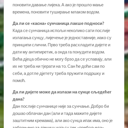
поновити давање лијека. А ако је прошло мање
времена, поновити туширање млаком водом.
Да ли се «касна» сунчаница лакше подноси?
Када се сунчаница испољи неколико сати послије
излагања сунцу, лијечење је једноставније, иако су
принципи слични. Прво треба расхладити дијете и
дати му антипиретик, а онда га понудити водом.
Већа дјеца обично не могу брзо да се успавају, али
их не треба ни тјерати на то. Сан ће доћи сам по
себи, а дотле дјетету треба пружити подршку и
помоћ.
Да ли дијете може да излази на сунце сљедећег
дана?
Дан послије сунчанице није за сунчање. Добро би
дошао облачан дан (али и тада мажите дијете
заштитним кремама), али ако сунца ипак има, оно је
забрањено за дјечицу која су тек «пребољела»