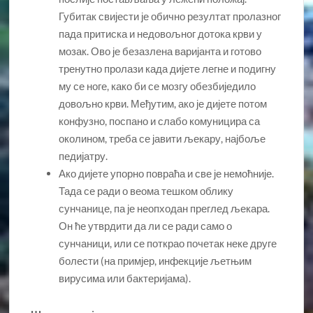
Губитак свијести је обично резултат пролазног
пада притиска и недовољног дотока крви у
мозак. Ово је безазлена варијанта и готово
тренутно пролази када дијете легне и подигну
му се ноге, како би се мозгу обезбиједило
довољно крви. Међутим, ако је дијете потом
конфузно, поспано и слабо комуницира са
околином, треба се јавити љекару, најбоље
педијатру.
Ако дијете упорно повраћа и све је немоћније.
Тада се ради о веома тешком облику
сунчанице, па је неопходан преглед љекара.
Он ће утврдити да ли се ради само о
сунчаници, или се поткрао почетак неке друге
болести (на примјер, инфекције љетњим
вирусима или бактеријама).