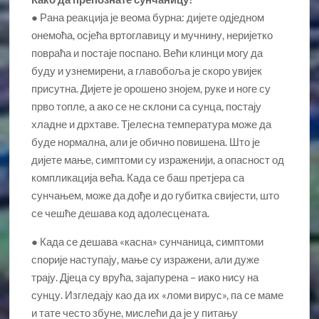
● Рана реакција је веома бурна: дијете одједном
онемоћа, осјећа вртоглавицу и мучнину, неријетко
повраћа и постаје поспано. Већи клинци могу да
буду и узнемирени, а главобоља је скоро увијек
присутна. Дијете је орошено знојем, руке и ноге су
прво топле, а ако се не склони са сунца, постају
хладне и дрхтаве. Тјелесна температура може да
буде нормална, али је обично повишена. Што је
дијете мање, симптоми су израженији, а опасност од
компликација већа. Када се баш претјера са
сунчањем, може да дође и до губитка свијести, што
се чешће дешава код адолесцената.
● Када се дешава «касна» сунчаница, симптоми
спорије наступају, мање су изражени, али дуже
трају. Дјеца су врућа, зајапурена – иако нису на
сунцу. Изгледају као да их «ломи вирус», па се маме
и тате често збуне, мислећи да је у питању