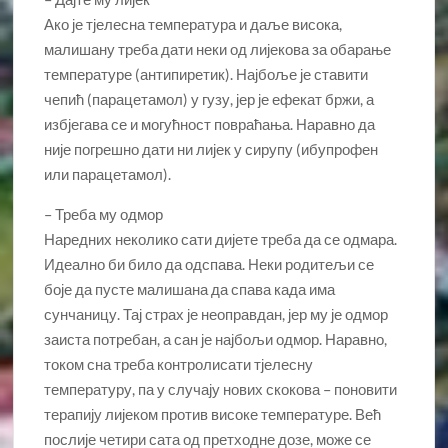
Ако је тјелесна температура и даље висока,
малишану треба дати неки од лијекова за обарање
температуре (антипиретик). Најбоље је ставити
чепић (парацетамол) у гузу, јер је ефекат бржи, а
избјегава се и могућност повраћања. Наравно да
није погрешно дати ни лијек у сирупу (ибупрофен
или парацетамол).
– Треба му одмор
Наредних неколико сати дијете треба да се одмара.
Идеално би било да одспава. Неки родитељи се
боје да пусте малишана да спава када има
сунчаницу. Тај страх је неоправдан, јер му је одмор
заиста потребан, а сан је најбољи одмор. Наравно,
током сна треба контролисати тјелесну
температуру, па у случају нових скокова – поновити
терапију лијеком против високе температуре. Већ
послије четири сата од претходне дозе, може се