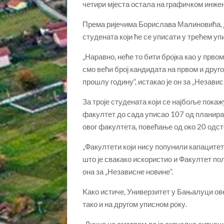
четири мјеста остала на графичком инже
Према ријечима Борислава Малиновића, д
студената који ће се уписати у трећем уп
„Наравно, неће то бити бројка као у прв
смо већи број кандидата на првом и друго
прошлу годину“, истакао је он за „Независ
За троје студената који се најбоље покаж
факултет до сада уписао 107 од планира
овог факултета, повећање од око 20 одст
„Факултети који нису попунили капацитет
што је свакако искористио и Факултет пол
она за „Независне новине“.
Kако истиче, Универзитет у Бањалуци ове
тако и на другом уписном року.