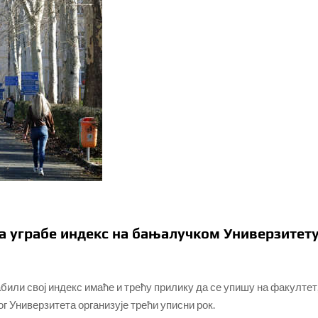
да уграбе индекс на бањалучком Универзитет
абили свој индекс имаће и трећу прилику да се упишу на факултет
г Универзитета организује трећи уписни рок.