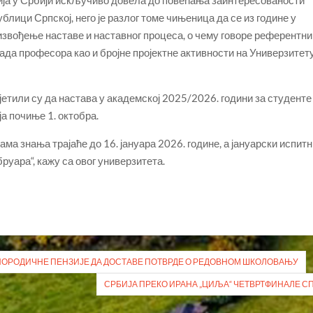
ција у Србији искључиво довела до повећања заинтересованости
блици Српској, него је разлог томе чињеница да се из године у
звођење наставе и наставног процеса, о чему говоре референтни
да професора као и бројне пројектне активности на Универзитету
етили су да настава у академској 2025/2026. години за студенте
ја почиње 1. октобра.
ма знања трајаће до 16. јануара 2026. године, а јануарски испит
бруара“, кажу са овог универзитета.
ПОРОДИЧНЕ ПЕНЗИЈЕ ДА ДОСТАВЕ ПОТВРДЕ О РЕДОВНОМ ШКОЛОВАЊУ
СРБИЈА ПРЕКО ИРАНА „ЦИЉА“ ЧЕТВРТФИНАЛЕ С