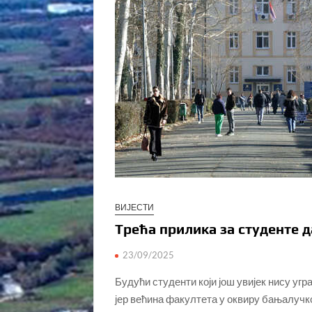
ВИЈЕСТИ
Трећа прилика за студенте 
23/09/2025
Будући студенти који још увијек нису угр
јер већина факултета у оквиру бањалучко