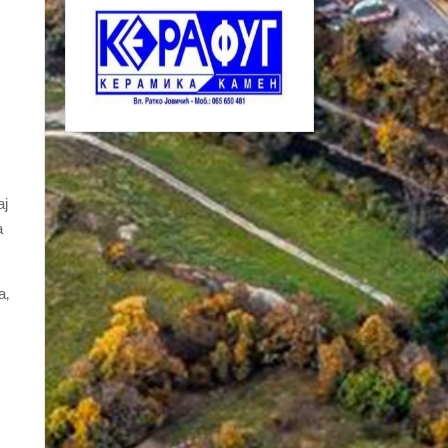
и
ај
а
а,