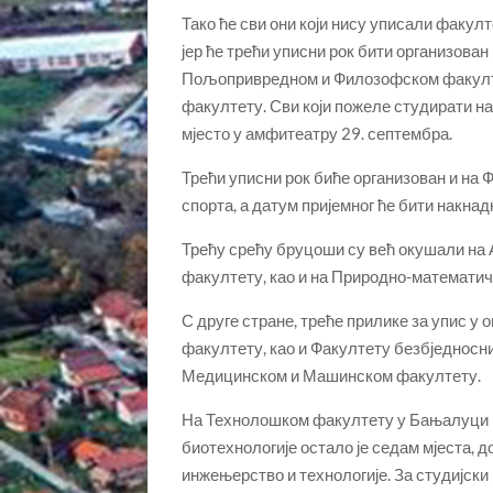
Тако ће сви они који нису уписали факул
јер ће трећи уписни рок бити организова
Пољопривредном и Филозофском факултет
факултету. Сви који пожеле студирати н
мјесто у амфитеатру 29. септембра.
Трећи уписни рок биће организован и на
спорта, а датум пријемног ће бити накнад
Трећу срећу бруцоши су већ окушали на 
факултету, као и на Природно-математичк
С друге стране, треће прилике за упис у
факултету, као и Факултету безбједносни
Медицинском и Машинском факултету.
На Технолошком факултету у Бањалуци н
биотехнологије остало је седам мјеста, д
инжењерство и технологије. За студијски