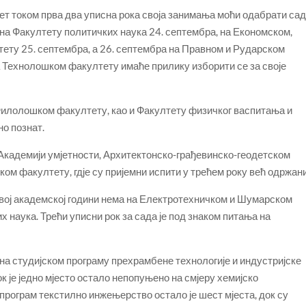
тет током прва два уписна рока своја занимања моћи одабрати са
н на Факултету политичких наука 24. септембра, на Економском,
у 25. септембра, а 26. септембра на Правном и Рударском
а Технолошком факултету имаће прилику изборити се за своје
 Филолошком факултету, као и Факултету физичког васпитања и
но познат.
Академији умјетности, Архитектонско-грађевинско-геодетском
ом факултету, гдје су пријемни испити у трећем року већ одржани
 овој академској години нема на Електротехничком и Шумарском
х наука. Трећи уписни рок за сада је под знаком питања на
а студијском програму прехрамбене технологије и индустријске
ок је једно мјесто остало непопуњено на смјеру хемијско
 програм текстилно инжењерство остало је шест мјеста, док су