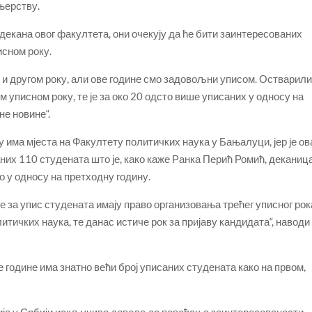
њерству.
екана овог факултета, они очекују да ће бити заинтересованих
исном року.
ом и другом року, али ове године смо задовољни уписом. Остварил
м уписном року, те је за око 20 одсто више уписаних у односу на
не новине“.
у има мјеста на Факултету политичких наука у Бањалуци, јер је ов
них 110 студената што је, како каже Ранка Перић Ромић, деканиц
о у односу на претходну годину.
е за упис студената имају право организовања трећег уписног рок
итичких наука, те данас истиче рок за пријаву кандидата“, наводи
 године има знатно већи број уписаних студената како на првом,