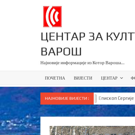
Skip
to
content
ЦЕНТАР ЗА КУЛ
ВАРОШ
Најновије информације из Котор Вароша…
ПОЧЕТНА
ВИЈЕСТИ
ЦЕНТАР
Ф
и за све основце у Српској
Епископ Сергије брутал
НАЈНОВИЈЕ ВИЈЕСТИ :