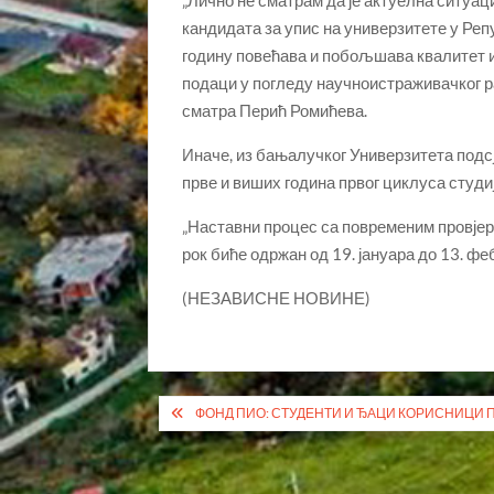
„Лично не сматрам да је актуелна ситуа
кандидата за упис на универзитете у Репу
годину повећава и побољшава квалитет и
подаци у погледу научноистраживачког ра
сматра Перић Ромићева.
Иначе, из бањалучког Универзитета подсј
прве и виших година првог циклуса студи
„Наставни процес са повременим провјера
рок биће одржан од 19. јануара до 13. фе
(НЕЗАВИСНЕ НОВИНЕ)
Кретање
ФОНД ПИО: СТУДЕНТИ И ЂАЦИ КОРИСНИЦИ 
чланка