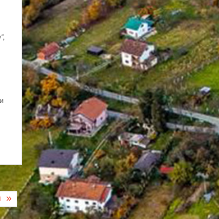
“,
ни
П