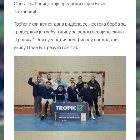
Слога Грабовица коју предводи сјајни Бојан
Ђекановић.
Трећег и финалног дана видјела се жестока борба за
трофеј, који је трећу годину за редом освојила екипа
„Тропика“. Они су у одличном финалу савладали
екипу План Б 1 резулттом 1:0.