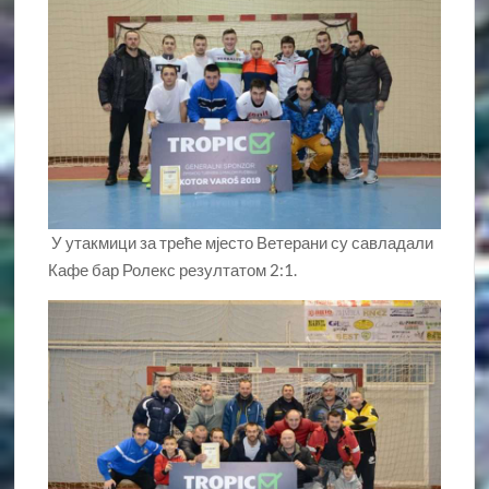
У утакмици за треће мјесто Ветерани су савладали
Кафе бар Ролекс резултатом 2:1.