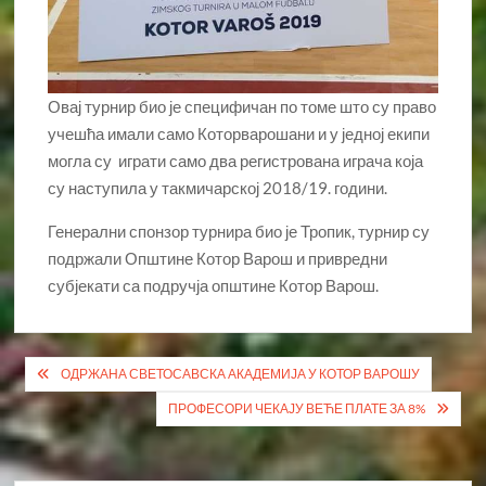
Овај турнир био је специфичан по томе што су право
учешћа имали само Которварошани и у једној екипи
могла су играти само два регистрована играча која
су наступила у такмичарској 2018/19. години.
Генерални спонзор турнира био је Тропик, турнир су
подржали Општине Котор Варош и привредни
субјекати са подручја општине Котор Варош.
Кретање
ОДРЖАНА СВЕТОСАВСКА АКАДЕМИЈА У КОТОР ВАРОШУ
чланка
ПРОФЕСОРИ ЧЕКАЈУ ВЕЋЕ ПЛАТЕ ЗА 8%