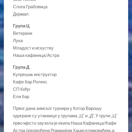
Слога Грабовица
Дермал
Група Ц
Ветерани
Лука
Младост и искуству
Наша кафаница/Астра
Група Д
Купрешак инструктор
Кафе бар Ролекс
СП Кеђо
Ели бар
Првог дана зимског турнира у Котор Варошу
одигране су утакмице у групама „Ц“ и „Д“. У групи „Ц“
прво мјесто заузела је екипа Наша Кафаница/Кафе
Астра предвођена Ромаријом Хаџиселимовићем,.а