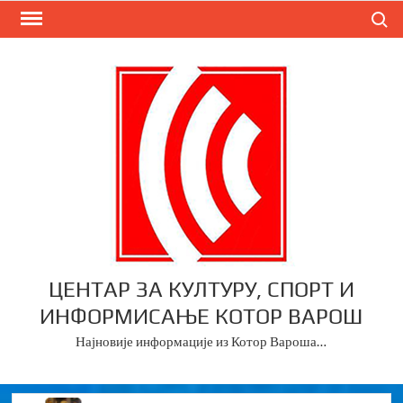
Skip
Search
to
content
ЦЕНТАР ЗА КУЛТУРУ, СПОРТ И
ИНФОРМИСАЊЕ КОТОР ВАРОШ
Најновије информације из Котор Вароша…