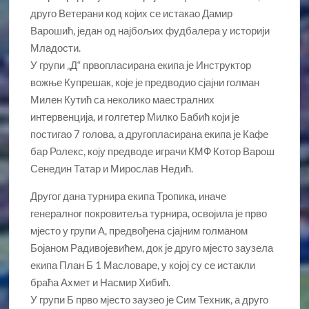
друго Ветерани код којих се истакао Дамир
Варошић, један од најбољих фудбалера у историји
Младости.
У групи „Д“ првопласирана екипа је Инструктор
вожње Купрешак, које је предводио сјајни голман
Милен Кутић са неколико маестралних
интервенција, и голгетер Милко Бабић који је
постигао 7 голова, а другопласирана екипа је Кафе
бар Ролекс, коју предводе играчи КМФ Котор Варош
Сенедин Татар и Мирослав Недић.
Другог дана турнира екипа Тропика, иначе
генералног покровитеља турнира, освојила је прво
мјесто у групи А, предвођена сјајним голманом
Бојаном Радивојевићем, док је друго мјесто заузела
екипа План Б 1 Масловаре, у којој су се истакли
браћа Ахмет и Насмир Хибић.
У групи Б прво мјесто заузео је Сим Техник, а друго