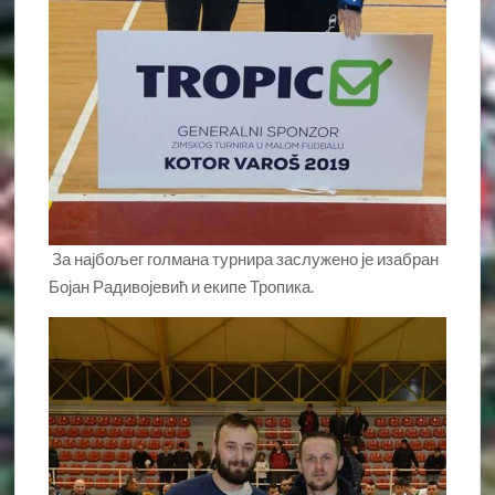
За најбољег голмана турнира заслужено је изабран
Бојан Радивојевић и екипе Тропика.