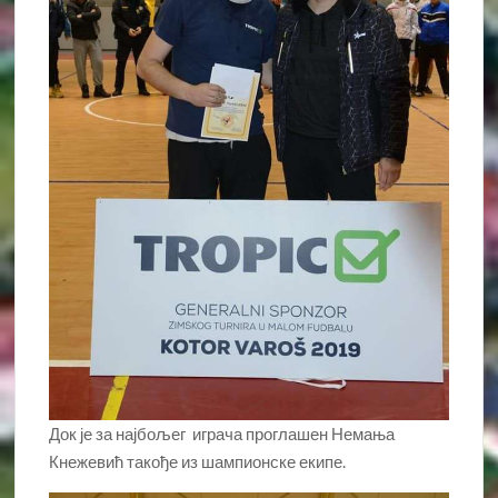
Док је за најбољег играча проглашен Немања
Кнежевић такође из шампионске екипе.