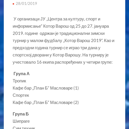
28/01/2019
У организаци ЈУ „Центра за културу, спорт и
информисање“ Котор Варош од 25 до 27. јануара
2019. године одржан је традиционални зимски
турнир у малом фудбалу „Котор Варош 2019“. Као и
предходни година турнир се играо три дана у
спортској дворани у Котор Варошу. На турниру је
учестовало 16 екипа распоређених у четири групе:
Група А
Тропик
Кафе бар „План Б“ Масловаре (1)
Спортек
Кафе бар „План Б“ Масловаре (2)
Група Б
Шипраге
Сим техник