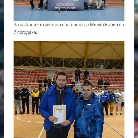
За најбољег стријелца проглашен је Милко Бабић са
7 погодака.