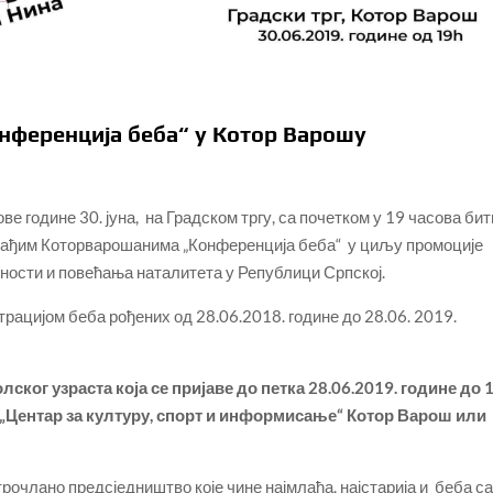
онференција беба“ у Котор Варошу
е године 30. јуна, на Градском тргу, са почетком у 19 часова бит
лађим Которварошанима „Конференција беба“ у циљу промоције
ности и повећања наталитета у Републици Српској.
трацијом беба рођених од 28.06.2018. године до 28.06. 2019.
ског узраста која се пријаве до петка 2
8.06.201
9. године до 
 „Центар за културу, спорт и информисање“ Котор Варош или
рочлано предсједништво које чине најмлађа, најстарија и беба с