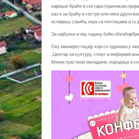
највише браће и сестара (приликом приј
као и за браћу и сестре или неки други в
испијању сокића, игра са лоптицама а ту ј
За најбоље и ову годину биће обезбијеђе
Ову манифестацију која се одржава у ок
„Центар за културу, спорт и информиса
Министраством омладине, породице и сп