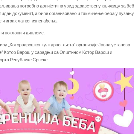
ављивања потребно донијети на увид здравствену књижицу за бе
алидан документ), а биће организовано и такмичење беба у пузању 
е и игра слатког изненађења.
ни поклони и дипломе.
виру „Которварошког културног љета“ организује Јавна установа
ње“ Котор Варош у сарадњи са Општином Котор Варош и
орта Републике Српске.