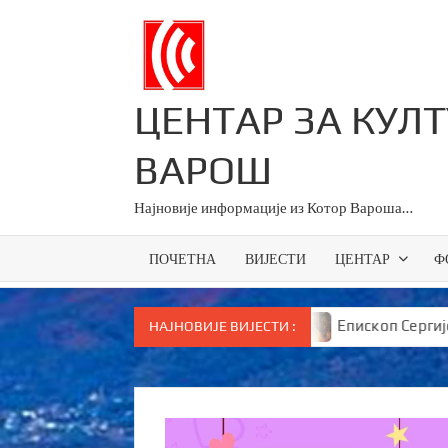
Skip
to
content
ЦЕНТАР ЗА КУЛ
ВАРОШ
Најновије информације из Котор Вароша…
ПОЧЕТНА
ВИЈЕСТИ
ЦЕНТАР
Ф
 све основце у Српској
Епископ Сергије брутално п
НАЈНОВИЈЕ ВИЈЕСТИ :