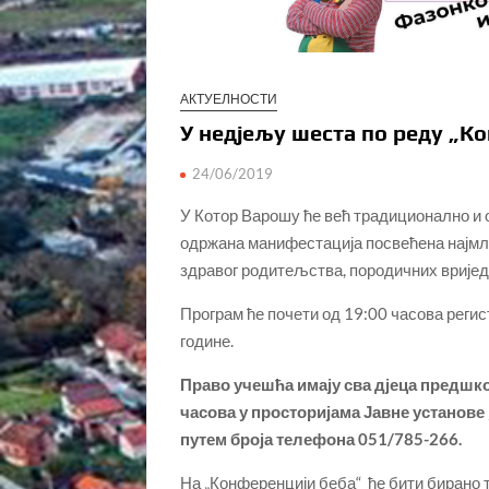
АКТУЕЛНОСТИ
У недјељу шеста по реду „К
24/06/2019
У Котор Варошу ће већ традиционално и ов
одржана манифестација посвећена најм
здравог родитељства, породичних вријед
Програм ће почети од 19:00 часова регис
године.
Право учешћа имају сва дјеца предшкол
часова у просторијама Јавне установе
путем броја телефона 051/785-266.
На „Конференцији беба“ ће бити бирано т