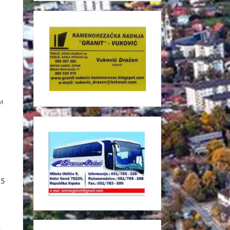
и
15
а