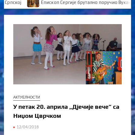
кој
Епископ Сергије брутално поручио Вукановићу “
АКТУЕЛНОСТИ
У петак 20. априла „Дјечије вече“ са
Ниџом Цврчком
12/04/2018