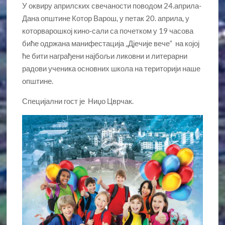
У оквиру априлских свечаности поводом 24.априла-
Дана општине Котор Варош, у петак 20. априла, у
которварошкој кино-сали са почетком у 19 часова
биће одржана манифестација „Дјечије вече“ на којој
ће бити награђени најбољи ликовни и литерарни
радови ученика основних школа на територији наше
општине.
Специјални гост је Ниџо Цврчак.