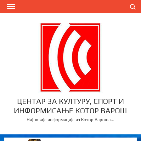
Skip
Search
to
content
ЦЕНТАР ЗА КУЛТУРУ, СПОРТ И
ИНФОРМИСАЊЕ КОТОР ВАРОШ
Најновије информације из Котор Вароша…