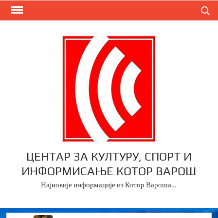
Skip
Search
to
content
ЦЕНТАР ЗА КУЛТУРУ, СПОРТ И
ИНФОРМИСАЊЕ КОТОР ВАРОШ
Најновије информације из Котор Вароша…