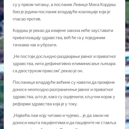
су у првом читању, а посланик Левице Миха Кордиш
био је једини посланик владајуће коалиције који је
гласао против.
Кордиш је рекао да измјене закона неће зауставити
приватизацију здравства, већ ће га у појединим
тачкама чак и убрзати.
„Не постоји досљедно раздвајање јавног и приватног
здравства, нити дефинитивно елиминисање љекара
са двоструком праксом“, рекао је он.
Посланици владајуће већине су навели да промјене
доносе неопходно разграничење јавног и приватног
здравства, што је, како су оцијенили, кључни корак у
реформи здравства која је у току.
„Највећа лаж коју читамо и чујемо… је да закон не
доноси ништа пацијентима и да пацијенте не ставља