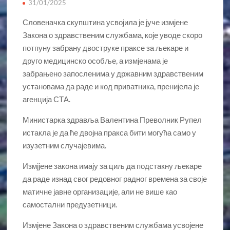
31/01/2025
Словеначка скупштина усвојила је јуче измјене
Закона о здравственим службама, које уводе скоро
потпуну забрану двоструке праксе за љекаре и
друго медицинско особље, а измјенама је
забрањено запосленима у државним здравственим
установама да раде и код приватника, пренијела је
агенција СТА.
Министарка здравља Валентина Преволник Рупел
истакла је да ће двојна пракса бити могућа само у
изузетним случајевима.
Измјјене закона имају за циљ да подстакну љекаре
да раде изнад свог редовног радног времена за своје
матичне јавне организације, али не више као
самостални предузетници.
Измјене Закона о здравственим службама усвојене