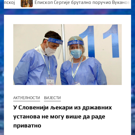
ој
Епископ Сергије брутално поручио Вукановићу “У
АКТУЕЛНОСТИ
ВИЈЕСТИ
У Словенији љекари из државних
установа не могу више да раде
приватно