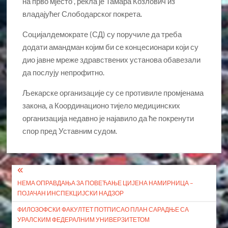
на прво мјесто“, рекла је Тамара Козлович из
владајућег Слободарског покрета.
Социјалдемократе (СД) су поручиле да треба
додати амандман којим би се концесионари који су
дио јавне мреже здравствених установа обавезали
да послују непрофитно.
Љекарске организације су се противиле промјенама
закона, а Координационо тијело медицинских
организација недавно је најавило да ће покренути
спор пред Уставним судом.
Кретање
НЕМА ОПРАВДАЊА ЗА ПОВЕЋАЊЕ ЦИЈЕНА НАМИРНИЦА –
чланка
ПОЈАЧАН ИНСПЕКЦИЈСКИ НАДЗОР
ФИЛОЗОФСКИ ФАКУЛТЕТ ПОТПИСАО ПЛАН САРАДЊЕ СА
УРАЛСКИМ ФЕДЕРАЛНИМ УНИВЕРЗИТЕТОМ