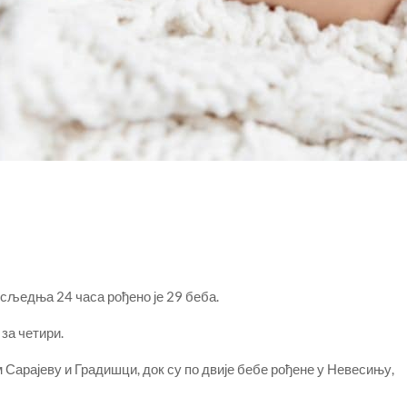
сљедња 24 часа рођено је 29 беба.
 за четири.
м Сарајеву и Градишци, док су по двије бебе рођене у Невесињу,