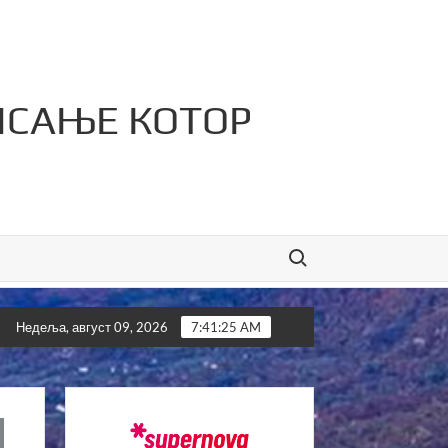
ИСАЊЕ КОТОР
Search for:
фтине лажи!”
Kотор Варош љепши него икад
Недеља, август 09, 2026
7:41:27 AM