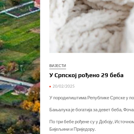
ВИЈЕСТИ
У Српској рођено 29 беба
20/02/2025
У породилиштима Републике Српске у по
Бањалука је богатија за девет беба, Фоча
По три бебе рођене су у Добоју, Источно
Бијељини и Приједору.