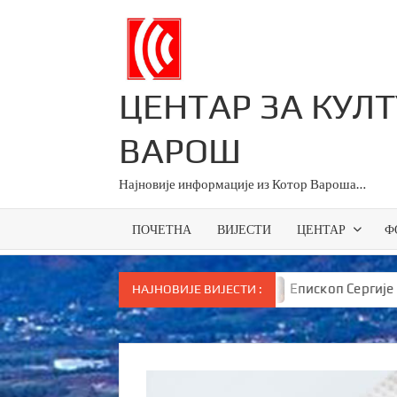
Skip
to
content
ЦЕНТАР ЗА КУЛ
ВАРОШ
Најновије информације из Котор Вароша…
ПОЧЕТНА
ВИЈЕСТИ
ЦЕНТАР
Ф
 све основце у Српској
Епископ Сергије брутално п
НАЈНОВИЈЕ ВИЈЕСТИ :