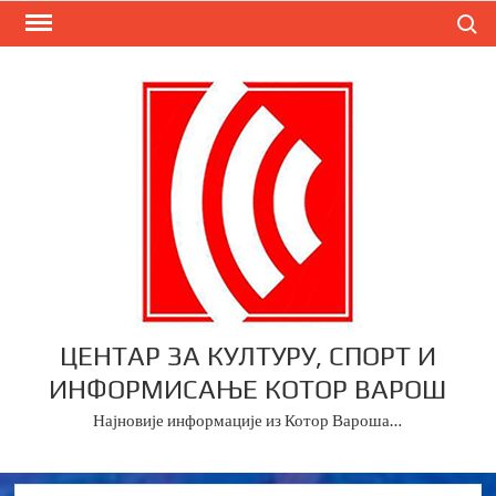
Skip
Search
to
content
ЦЕНТАР ЗА КУЛТУРУ, СПОРТ И
ИНФОРМИСАЊЕ КОТОР ВАРОШ
Најновије информације из Котор Вароша…