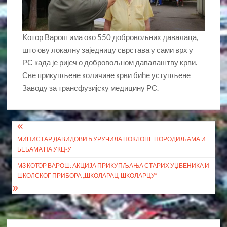
Kотор Варош има око 550 добровољних давалаца,
што ову локалну заједницу сврстава у сами врх у
РС када је ријеч о добровољном давалаштву крви.
Све прикупљене количине крви биће уступљене
Заводу за трансфузијску медицину РС.
Кретање
МИНИСТАР ДАВИДОВИЋ УРУЧИЛА ПОКЛОНЕ ПОРОДИЉАМА И
чланка
БЕБАМА НА УКЦ-У
МЗ КОТОР ВАРОШ: АКЦИЈА ПРИКУПЉАЊА СТАРИХ УЏБЕНИКА И
ШКОЛСКОГ ПРИБОРА „ШКОЛАРАЦ-ШКОЛАРЦУ“