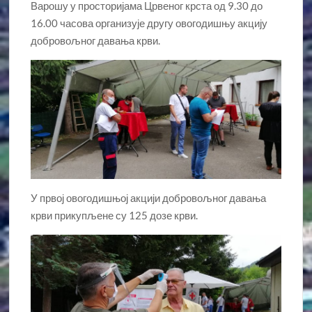
Варошу у просторијама Црвеног крста од 9.30 до
16.00 часова организује другу овогодишњу акцију
добровољног давања крви.
У првој овогодишњој акцији добровољног давања
крви прикупљене су 125 дозе крви.