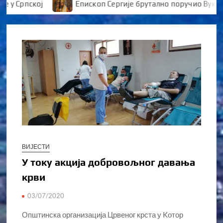
рпској
Епископ Сергије брутално поручио Вукановић
ВИЈЕСТИ
У току акција добровољног давања
крви
03/07/2020
Општинска организација Црвеног крста у Kотор