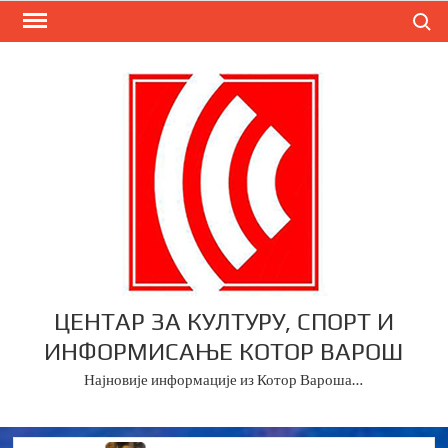
Skip
Search
to
content
ЦЕНТАР ЗА КУЛТУРУ, СПОРТ И
ИНФОРМИСАЊЕ КОТОР ВАРОШ
Најновије информације из Котор Вароша…