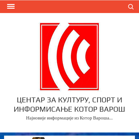
Skip
Search
to
content
ЦЕНТАР ЗА КУЛТУРУ, СПОРТ И
ИНФОРМИСАЊЕ КОТОР ВАРОШ
Најновије информације из Котор Вароша…