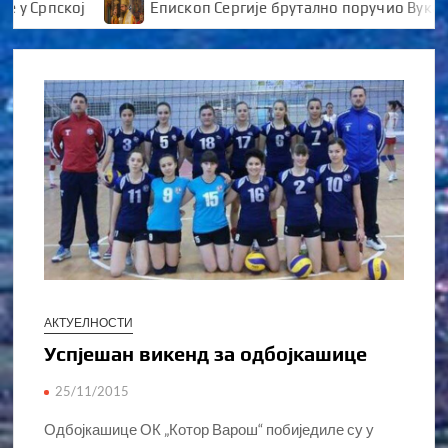
 Српској
Епископ Сергије брутално поручио Вуканов
АКТУЕЛНОСТИ
Успјешан викенд за одбојкашице
25/11/2015
Одбојкашице ОК „Котор Варош“ побиједиле су у