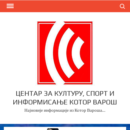
Skip
Search
to
content
ЦЕНТАР ЗА КУЛТУРУ, СПОРТ И
ИНФОРМИСАЊЕ КОТОР ВАРОШ
Најновије информације из Котор Вароша…