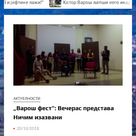
јефтине лажи!”
Kотор Варош љепши него икад
АКТУЕЛНОСТИ
„Варош фест“: Вечерас представа
Ничим изазвани
20/10/2018