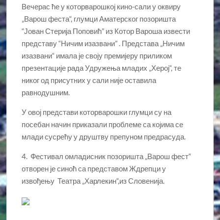
Вечерас ће у которварошкој кино-сали у оквиру
„Варош феста“, глумци Аматерског позоришта
“Јован Стерија Поповић” из Котор Вароша извести
представу “Ничим изазвани” . Представа „Ничим
изазвани“ имала је своју премијеру приликом
презентације рада Удружења младих „Херој“, те
никог од присутних у сали није оставила
равнодушним.
У овој представи которварошки глумци су на
посебан начин приказали проблеме са којима се
млади сусрећу у друштву препуном предрасуда.
4. Фестивал омладисник позоришта „Варош фест“
отворен је синоћ са представом Ждрепци у
извођењу Театра „Харлекин“,из Словенија.