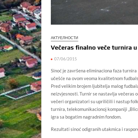
АКТУЕЛНОСТИ
Večeras finalno veče turnira
07/06/2015
Sinoć je završena eliminaciona faza turnira
učešće na ovom veoma kvalitetnom fudbalskom
Pred velikim brojem ljubitelja malog fudbala
neizvjesnosti. Turnir se nastavlja večeras
večeri organizatori su upriličili i nastup 
turnira, telekomunikacionoj kompaniji „Blic
igra sa bogatim nagradnim fondom.
Rezultati sinoć odigranih utakmica i raspor