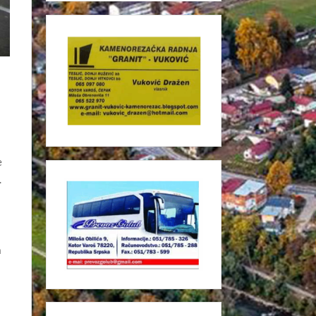
e
.
a