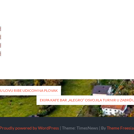
 U LOVU RIBE UDICOM NA PLOVAK
EKIPA KAFE BAR „ALEGRO“ OSVOJILA TURNIR U ZABRĐ
Proudly powered by WordPress
|
Theme: TimesNews
|
By
Theme Freesia