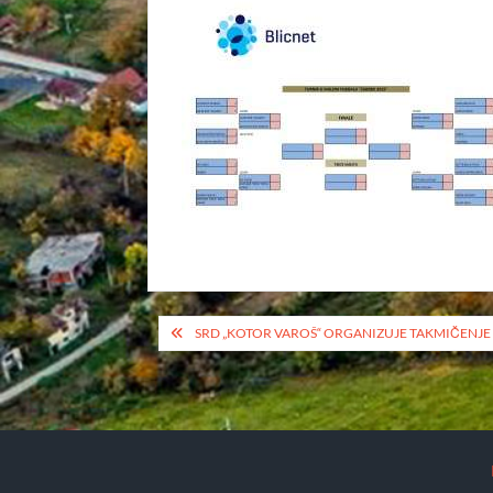
Кретање
SRD „KOTOR VAROŠ“ ORGANIZUJE TAKMIČENJE
чланка