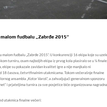
 u malom fudbalu „Zabrđe 2015“
 u malom fudbalu „Zabrđe 2015“. U konkurenciji 16 ekipa koje su uzel
 turniru, osam najboljih ekipa iz prvog kola plasiralo se u ¼ finale
, ekipe su pokazale zavidan kvalitet igre a nije manjkalo ni
 od 18 časova, četvrtfinalnim utakmicama. Tokom večerašnje finalne
folklornog ansambla „Kotor Varoš“, a zahvaljujući generalnom sponzoru
net“ i prjateljima turnira za sve posjetice biće organizovana nagradn
ed utakmica finalne večeri: