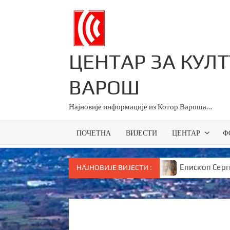
Skip
to
content
ЦЕНТАР ЗА КУЛ
ВАРОШ
Најновије информације из Котор Вароша…
ПОЧЕТНА
ВИЈЕСТИ
ЦЕНТАР
Ф
ници за све основце у Српској
Епископ Сергије брут
НАЈНОВИЈЕ ВИЈЕСТИ :