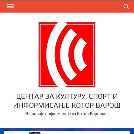
Skip
Search
to
content
ЦЕНТАР ЗА КУЛТУРУ, СПОРТ И
ИНФОРМИСАЊЕ КОТОР ВАРОШ
Најновије информације из Котор Вароша…