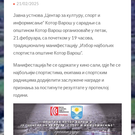
21/02/2025
Јавна устнова „Центар за културу, спорт и
информисање“ Котор Варош у сарадњи са
општином Котор Варош организоваће у петак,
21.фебруара, са почетком у 19 часова,
традиционалну манифестацију „Избор најбољих
спортиста општине Котор Варош“.
Манифестација ће се одржати у кино сали, гдје ће се
најбољијм спортистима, екипама и спортским
радницима додијелити заслужене награде и
признања за постигнуте резултате у протеклој
години.