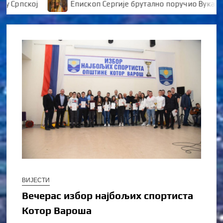
ској
Епископ Сергије брутално поручио Вукановићу
ВИЈЕСТИ
Вечерас избор најбољих спортиста
Котор Вароша