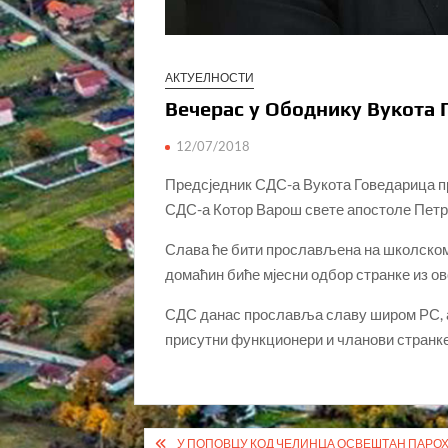
АКТУЕЛНОСТИ
Вечерас у Ободнику Вукота 
12/07/2018
Предсједник СДС-а Вукота Говедарица п
СДС-а Котор Варош свете апостоле Петр
Слава ће бити прослављена на школском
домаћин биће мјесни одбор странке из ов
СДС данас прославља славу широм РС, а
присутни функционери и чланови странке 
Кретање
У ПОПОВЦУ КОД ЧЕЛИНЦА ОСВЕШТАН ПАРО