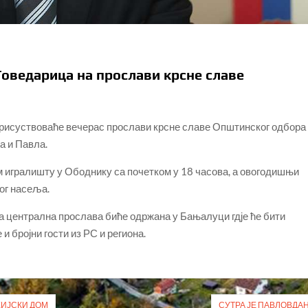
Говедарица на прослави крсне славе
рисуствоваће вечерас прослави крсне славе Општинског одбора
а и Павла.
 игралишту у Ободнику са почетком у 18 часова, а овогодишњи
ог насеља.
 централна прослава биће одржана у Бањалуци гдје ће бити
и бројни гости из РС и региона.
ХИЈСКИ ДОМ
СУТРА ЈЕ ПАВЛОВДА