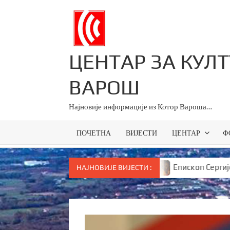
Skip
to
content
ЦЕНТАР ЗА КУЛ
ВАРОШ
Најновије информације из Котор Вароша…
ПОЧЕТНА
ВИЈЕСТИ
ЦЕНТАР
Ф
ици за све основце у Српској
Епископ Сергије брута
НАЈНОВИЈЕ ВИЈЕСТИ :