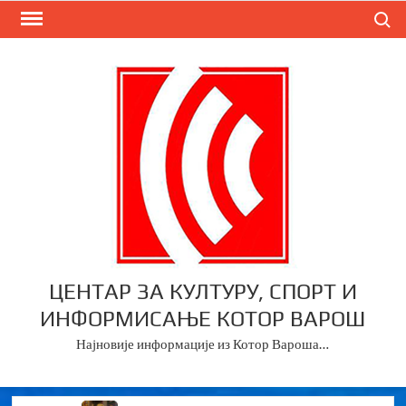
Skip
Search
to
content
ЦЕНТАР ЗА КУЛТУРУ, СПОРТ И
ИНФОРМИСАЊЕ КОТОР ВАРОШ
Најновије информације из Котор Вароша…