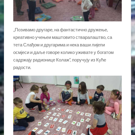
„Позивамо другаре, на фантастично дружење,
креативно учењеи маштовито стваралаштво, са
тета Слађом и другарима и нека ваши лијепи
осмјеси и даље говоре колико уживате у богатом
садржају радионице Колаж“, поручују из Куће
радости.