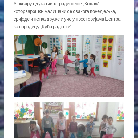
У оквиру едукативне радионице „Колаж“ ,
которварошки малишани се свакога понедјељка,
сриједе и петка друже и уче у просторијама Центра
за породицу „Кућа радости“.