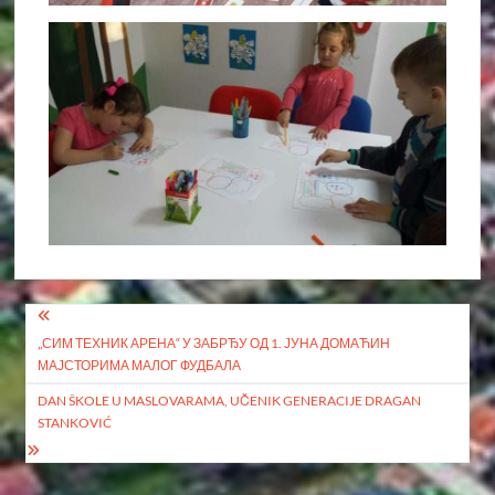
Кретање
„СИМ ТЕХНИК АРЕНА“ У ЗАБРЂУ ОД 1. ЈУНА ДОМАЋИН
чланка
МАЈСТОРИМА МАЛОГ ФУДБАЛА
DAN ŠKOLE U MASLOVARAMA, UČENIK GENERACIJE DRAGAN
STANKOVIĆ