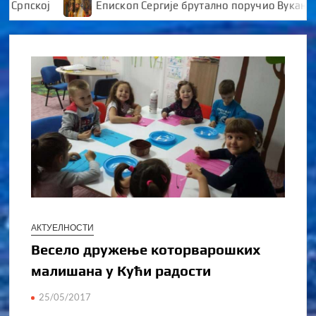
ој
Епископ Сергије брутално поручио Вукановићу “У
АКТУЕЛНОСТИ
Весело дружење которварошких
малишана у Кући радости
25/05/2017