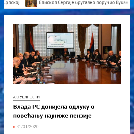
кој
Епископ Сергије брутално поручио Вукановићу 
АКТУЕЛНОСТИ
Влада РС донијела одлуку о
повећању најниже пензије
31/01/2020