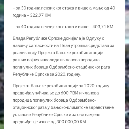
– за 30 година пензијског стажа и више а мање од 40
година – 322,97 КМ
– за 40 година пензијског стажа и више – 403,71 КМ
Влада Републике Српске донијела је Одлуку о
давању сагласности на План утрошка средстава за
реализацију Пројекта бањске рехабилитације
ратних војних инвалида и чланова породица
погинулих бораца Одбрамбено-отаџбинског рата
Републике Српске за 2020. годину.
Пројекат бањске рехабилитације за 2020. годину
предвиђа упућивање до 600 РВИ и чланова
породица погинулих бораца Одбрамбено-
отаџбинског рата у бањско-климатске здравствене
установе Републике Српске и за ове намјене
предвиђен је износ од 300.000,00 КМ.