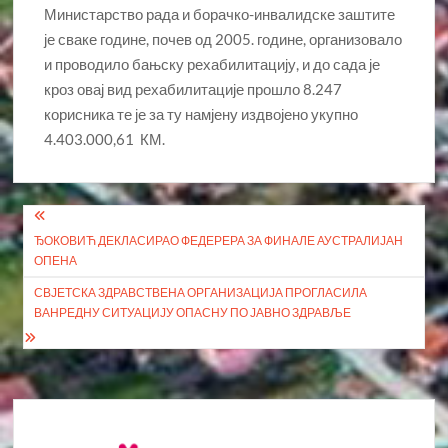
Министарство рада и борачко-инвалидске заштите
је сваке године, почев од 2005. године, организовало
и проводило бањску рехабилитацију, и до сада је
кроз овај вид рехабилитације прошло 8.247
корисника те је за ту намјену издвојено укупно
4.403.000,61 КМ.
Кретање
ЂОКОВИЋ ДЕКЛАСИРАО ФЕДЕРЕРА ЗА ФИНАЛЕ АУСТРАЛИЈАН
чланка
ОПЕНА
СВЈЕТСКА ЗДРАВСТВЕНА ОРГАНИЗАЦИЈА ПРОГЛАСИЛА
ВАНРЕДНУ СИТУАЦИЈУ ОПАСНУ ПО ЈАВНО ЗДРАВЉЕ