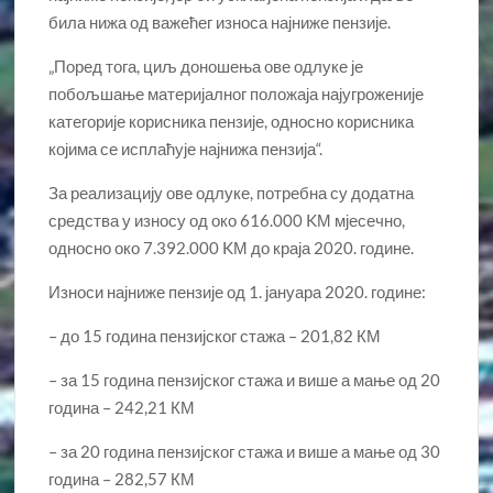
била нижа од важећег износа најниже пензије.
„Поред тога, циљ доношења ове одлуке је
побољшање материјалног положаја најугроженије
категорије корисника пензије, односно корисника
којима се исплаћује најнижа пензија“.
За реализацију ове одлуке, потребна су додатна
средства у износу од око 616.000 KМ мјесечно,
односно око 7.392.000 KМ до краја 2020. године.
Износи најниже пензије од 1. јануара 2020. године:
– до 15 година пензијског стажа – 201,82 КМ
– за 15 година пензијског стажа и више а мање од 20
година – 242,21 КМ
– за 20 година пензијског стажа и више а мање од 30
година – 282,57 КМ