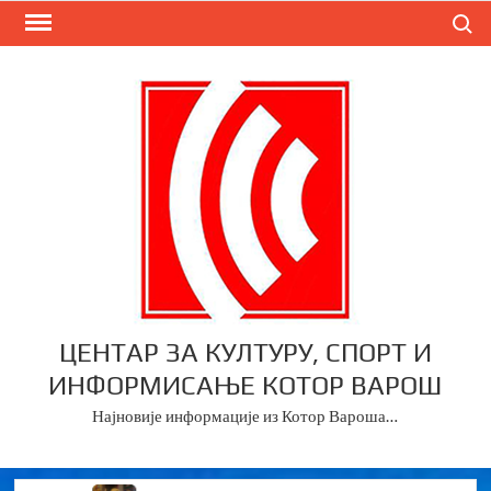
Skip
Search
to
content
ЦЕНТАР ЗА КУЛТУРУ, СПОРТ И
ИНФОРМИСАЊЕ КОТОР ВАРОШ
Најновије информације из Котор Вароша…