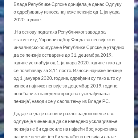
Влада Републике Српске донијела је данас Одлуку
о одређивању износа најниже пензије од 1. јануара
2020. године.
„На основу података Републичког завода за
статистику, Управни одбор Фонда за пензијско и
инвалидско осигурање Републике Српске је утврдио
да се пензије остварене до 31. децембра 2019.
године усклађују од 1. јануара 2020. године тако да
се повећавају за 3,11 посто. Износи најниже пензије
од 1. јануара 2020. године, одређени су тако што су
износи најниже пензије за децембар 2019. године,
повећани за наведени проценат усклађивања
пензија“, наводи се у саопштењу из Владе РС.
Додаје се да је основни разлог за доношење ове
одлуке је чињеница да се наведено усклађивање
пензија не би односило на највећи број корисника
најниже пензије, јер би усклађена пензија и даље