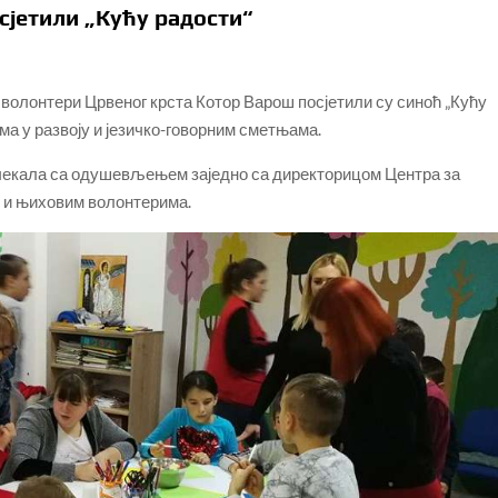
сјетили „Кућу радости“
олонтери Црвеног крста Котор Варош посјетили су синоћ „Кућу
ама у развоју и језичко-говорним сметњама.
очекала са одушевљењем заједно са директорицом Центра за
ћ и њиховим волонтерима.