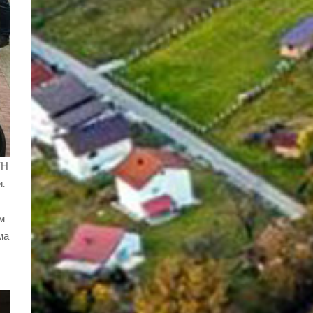
УН
и.
.
ом
ма