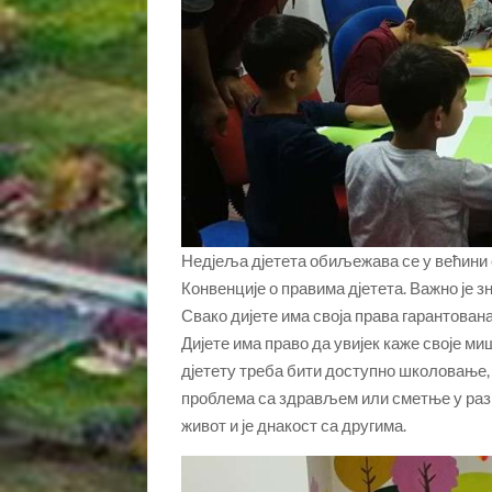
Недјеља дјетета обиљежава се у већин
Конвенције о правима дјетета. Важно је зн
Свако дијете има своја права гарантована
Дијете има право да увијек каже своје ми
дјетету треба бити доступно школовање,
проблема са здрављем или сметње у разв
живот и је днакост са другима.