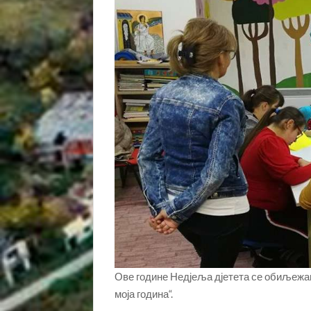
Ове године Недјеља дјетета се обиљежав
моја година“.