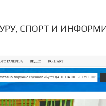
ТУРУ, СПОРТ И ИНФОРМ
ОТО ГАЛЕРИЈА
ВИДЕО
КОНТАКТ
у “У ДАНЕ НАЈВЕЋЕ ТУГЕ ШИРИШ ОТРОВ и јефтине лажи!”