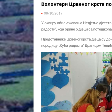
Волонтери Црвеног крста по
08/10/2019
У оквиру обиљежавања Недјеље дјетета в
радости“, која брине о дјеци са потешкоћ
Представнике Црвеног крста дјеца су д
породицу „Кућа радости“ Драгицом Тепи