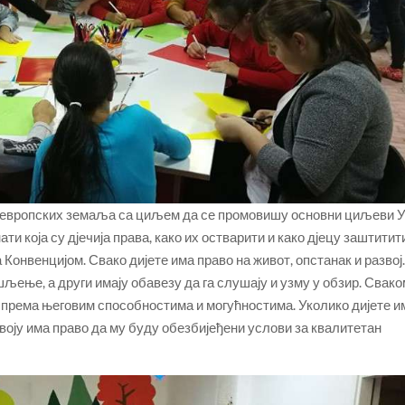
и европских земаља са циљем да се промовишу основни циљеви 
ати која су дјечија права, како их остварити и како дјецу заштитит
 Конвенцијом. Свако дијете има право на живот, опстанак и развој
шљење, а други имају обавезу да га слушају и узму у обзир. Свак
 према његовим способностима и могућностима. Уколико дијете и
оју има право да му буду обезбијеђени услови за квалитетан