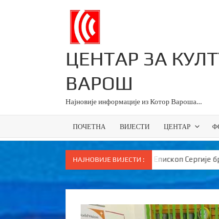
Skip
to
content
ЦЕНТАР ЗА КУЛ
ВАРОШ
Најновије информације из Котор Вароша…
ПОЧЕТНА
ВИЈЕСТИ
ЦЕНТАР
Ф
пској
Епископ Сергије брутално поручио Вукановић
НАЈНОВИЈЕ ВИЈЕСТИ :