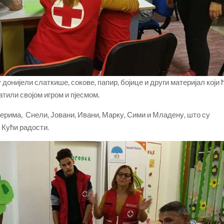
онијели слаткише, сокове, папир, бојице и други материјал који 
атили својом игром и пјесмом.
терима, Снели, Јовани, Ивани, Марку, Сими и Младену, што су
 Кући радости.