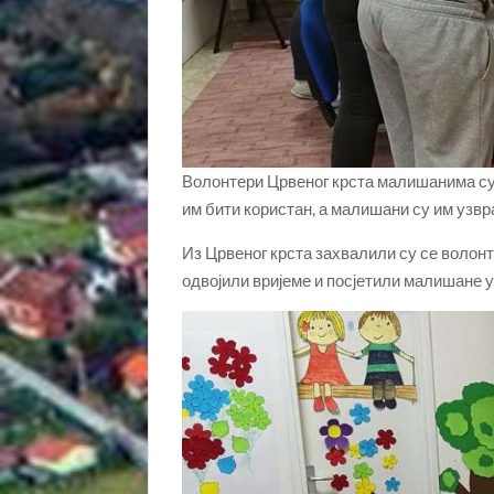
Волонтери Црвеног крста малишанима су д
им бити користан, а малишани су им узвр
Из Црвеног крста захвалили су се волон
одвојили вријеме и посјетили малишане у