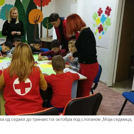
а од седмог до тринаестог октобра под слоганом „Моја седмица,