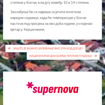
степени у Босни, а на југу између 10 и 14 степени.
Захлађење ће се највише осјетити почетком
наредне седмице, када ће температуре у Босни
пасти испод просјека за ово доба године, уз појачан
вјетар у Херцеговини.
Кретање
ЗАШТО ЈЕ ВАЖНО ЗАЛИВАЊЕ ФИСУРА КОД ДЈЕЦЕ?
чланка
НАЦИОНАЛНИ ДАН БОРБЕ ПРОТИВ ПУШЕЊА