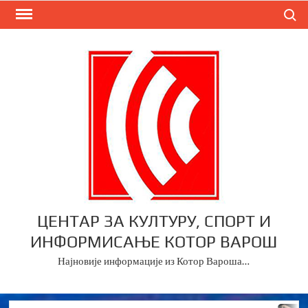
Skip
Search
to
content
ЦЕНТАР ЗА КУЛТУРУ, СПОРТ И
ИНФОРМИСАЊЕ КОТОР ВАРОШ
Најновије информације из Котор Вароша…