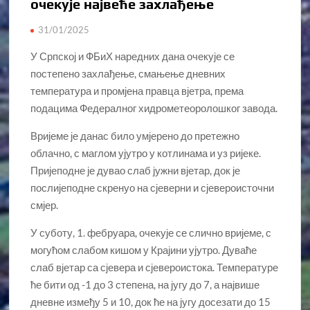
очекује највеће захлађење
31/01/2025
У Српској и ФБиХ наредних дана очекује се
постепено захлађење, смањење дневних
температура и промјена правца вјетра, према
подацима Федералног хидрометеоролошког завода.
Вријеме је данас било умјерено до претежно
облачно, с маглом ујутро у котлинама и уз ријеке.
Пријеподне је дувао слаб јужни вјетар, док је
послијеподне скренуо на сјеверни и сјевероисточни
смјер.
У суботу, 1. фебруара, очекује се слично вријеме, с
могућом слабом кишом у Крајини ујутро. Дуваће
слаб вјетар са сјевера и сјевероистока. Температуре
ће бити од -1 до 3 степена, на југу до 7, а највише
дневне између 5 и 10, док ће на југу досезати до 15