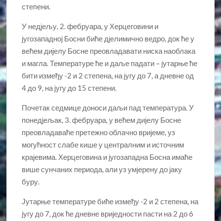
степени.
У недјељу, 2. фебруара, у Херцеговини и
југозападној Босни биће дјелимично ведро, док ће у
већем дијелу Босне преовладавати ниска наоблака
и магла. Температуре ће и даље падати – јутарње ће
бити између -2 и 2 степена, на југу до 7, а дневне од
4 до 9, на југу до 15 степени.
Почетак седмице доноси даљи пад температура. У
понедјељак, 3. фебруара, у већем дијелу Босне
преовладаваће претежно облачно вријеме, уз
могућност слабе кише у централним и источним
крајевима. Херцеговина и југозападна Босна имаће
више сунчаних периода, али уз умјерену до јаку
буру.
Јутарње температуре биће између -2 и 2 степена, на
југу до 7, док ће дневне вриједности пасти на 2 до 6