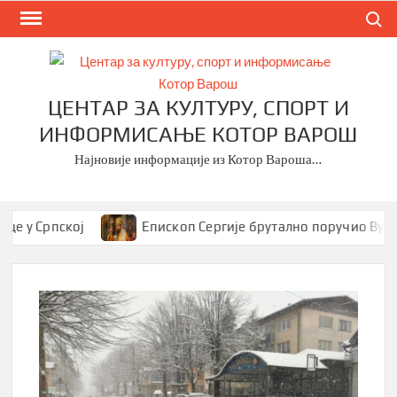
Skip
Search
to
content
ЦЕНТАР ЗА КУЛТУРУ, СПОРТ И
ИНФОРМИСАЊЕ КОТОР ВАРОШ
Најновије информације из Котор Вароша…
 у Српској
Епископ Сергије брутално поручио Вукан